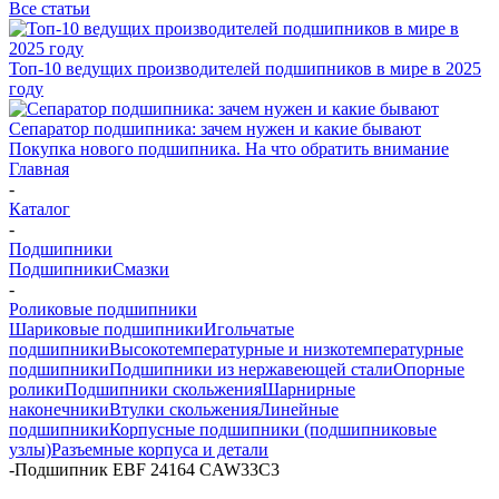
Все статьи
Топ-10 ведущих производителей подшипников в мире в 2025
году
Сепаратор подшипника: зачем нужен и какие бывают
Покупка нового подшипника. На что обратить внимание
Главная
-
Каталог
-
Подшипники
Подшипники
Смазки
-
Роликовые подшипники
Шариковые подшипники
Игольчатые
подшипники
Высокотемпературные и низкотемпературные
подшипники
Подшипники из нержавеющей стали
Опорные
ролики
Подшипники скольжения
Шарнирные
наконечники
Втулки скольжения
Линейные
подшипники
Корпусные подшипники (подшипниковые
узлы)
Разъемные корпуса и детали
-
Подшипник EBF 24164 CAW33C3