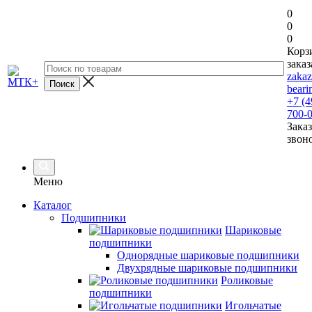
0
0
0
Корз
заказ
zaka
beari
+7 (4
700-
Заказ
звон
Меню
Каталог
Подшипники
Шариковые
подшипники
Однорядные шариковые подшипники
Двухрядные шариковые подшипники
Роликовые
подшипники
Игольчатые