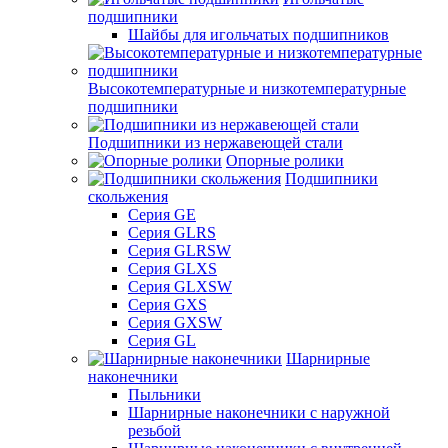
подшипники
Шайбы для игольчатых подшипников
Высокотемпературные и низкотемпературные
подшипники
Подшипники из нержавеющей стали
Опорные ролики
Подшипники
скольжения
Серия GE
Серия GLRS
Серия GLRSW
Серия GLXS
Серия GLXSW
Серия GXS
Серия GXSW
Серия GL
Шарнирные
наконечники
Пыльники
Шарнирные наконечники с наружной
резьбой