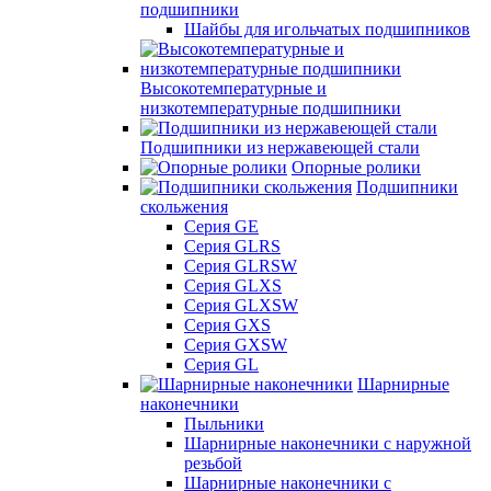
подшипники
Шайбы для игольчатых подшипников
Высокотемпературные и
низкотемпературные подшипники
Подшипники из нержавеющей стали
Опорные ролики
Подшипники
скольжения
Серия GE
Серия GLRS
Серия GLRSW
Серия GLXS
Серия GLXSW
Серия GXS
Серия GXSW
Серия GL
Шарнирные
наконечники
Пыльники
Шарнирные наконечники с наружной
резьбой
Шарнирные наконечники с