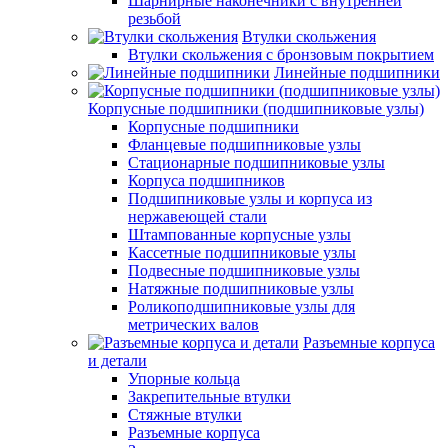
Шарнирные наконечники с внутренней
резьбой
Втулки скольжения
Втулки скольжения с бронзовым покрытием
Линейные подшипники
Корпусные подшипники (подшипниковые узлы)
Корпусные подшипники
Фланцевые подшипниковые узлы
Стационарные подшипниковые узлы
Корпуса подшипников
Подшипниковые узлы и корпуса из
нержавеющей стали
Штампованные корпусные узлы
Кассетные подшипниковые узлы
Подвесные подшипниковые узлы
Натяжные подшипниковые узлы
Роликоподшипниковые узлы для
метрических валов
Разъемные корпуса
и детали
Упорные кольца
Закрепительные втулки
Стяжные втулки
Разъемные корпуса