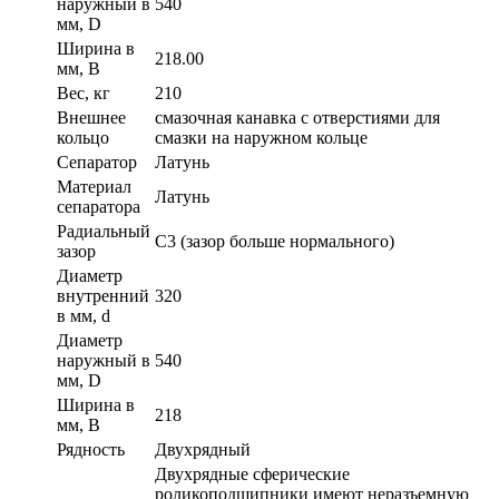
наружный в
540
мм, D
Ширина в
218.00
мм, B
Вес, кг
210
Внешнее
смазочная канавка с отверстиями для
кольцо
смазки на наружном кольце
Сепаратор
Латунь
Материал
Латунь
сепаратора
Радиальный
C3 (зазор больше нормального)
зазор
Диаметр
внутренний
320
в мм, d
Диаметр
наружный в
540
мм, D
Ширина в
218
мм, B
Рядность
Двухрядный
Двухрядные сферические
роликоподшипники имеют неразъемную