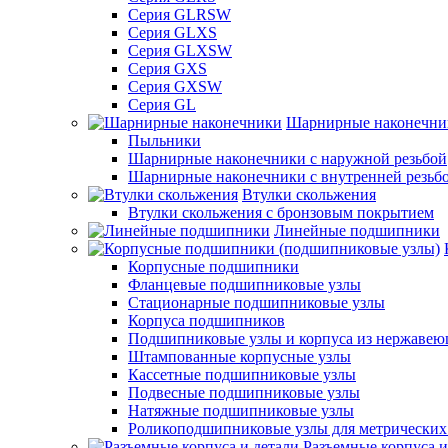
Серия GLRSW
Серия GLXS
Серия GLXSW
Серия GXS
Серия GXSW
Серия GL
Шарнирные наконечни
Пыльники
Шарнирные наконечники с наружной резьбой
Шарнирные наконечники с внутренней резьб
Втулки скольжения
Втулки скольжения с бронзовым покрытием
Линейные подшипники
Корпусные подшипники
Фланцевые подшипниковые узлы
Стационарные подшипниковые узлы
Корпуса подшипников
Подшипниковые узлы и корпуса из нержавею
Штампованные корпусные узлы
Кассетные подшипниковые узлы
Подвесные подшипниковые узлы
Натяжные подшипниковые узлы
Роликоподшипниковые узлы для метрических
Разъемные корпуса и