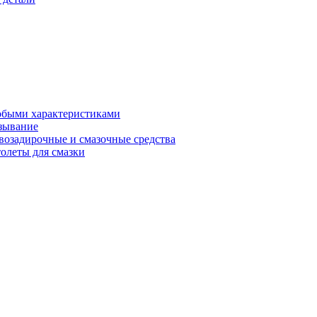
обыми характеристиками
зывание
возадирочные и смазочные средства
олеты для смазки