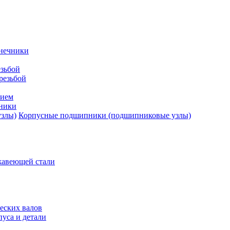
нечники
зьбой
резьбой
тием
ники
Корпусные подшипники (подшипниковые узлы)
жавеющей стали
еских валов
уса и детали