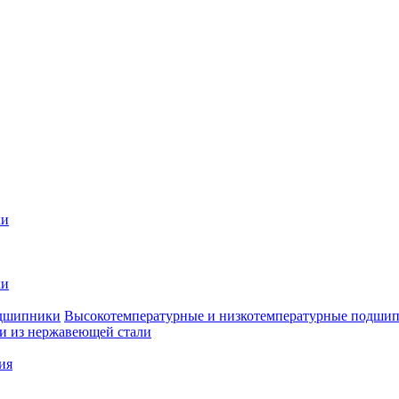
ки
ки
Высокотемпературные и низкотемпературные подши
 из нержавеющей стали
ия