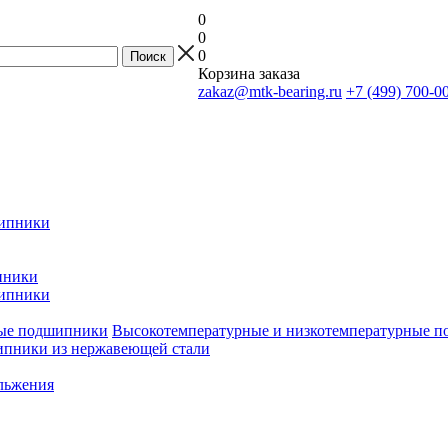
0
0
0
Корзина заказа
zakaz@mtk-bearing.ru
+7 (499) 700-0
ипники
пники
ипники
Высокотемпературные и низкотемпературные 
пники из нержавеющей стали
льжения