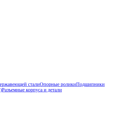
ержавеющей стали
Опорные ролики
Подшипники
)
Разъемные корпуса и детали