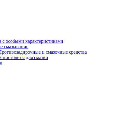
а с особыми характеристиками
е смазывание
Противозадирочные и смазочные средства
 пистолеты для смазки
и