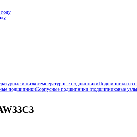
оду
ратурные и низкотемпературные подшипники
Подшипники из н
ные подшипники
Корпусные подшипники (подшипниковые узлы
CAW33C3