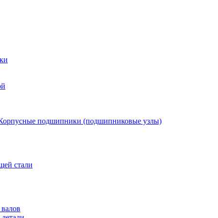
ки
ой
Корпусные подшипники (подшипниковые узлы)
щей стали
 валов
 детали