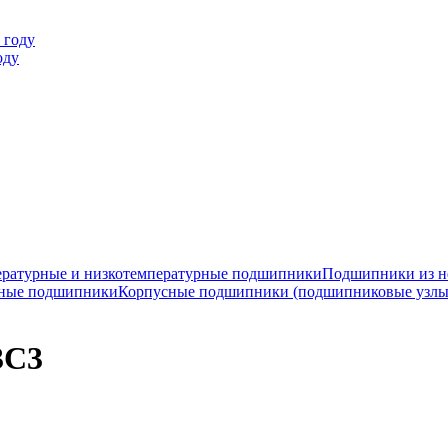
оду
ратурные и низкотемпературные подшипники
Подшипники из н
ные подшипники
Корпусные подшипники (подшипниковые узлы
3C3