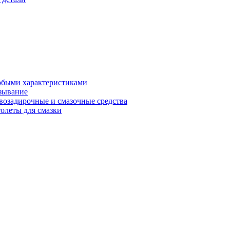
обыми характеристиками
зывание
возадирочные и смазочные средства
олеты для смазки