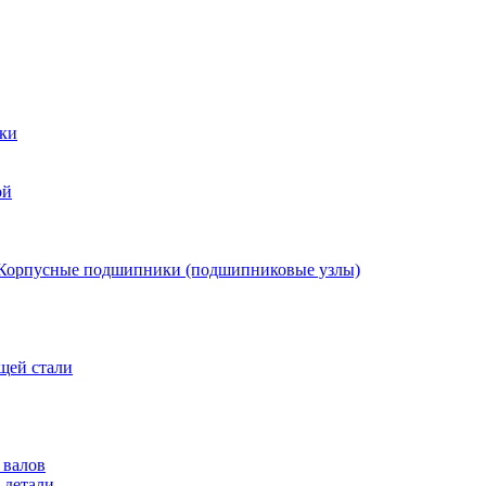
ки
ой
Корпусные подшипники (подшипниковые узлы)
щей стали
 валов
 детали