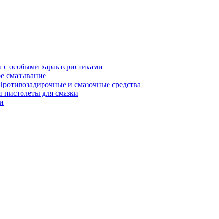
а с особыми характеристиками
е смазывание
Противозадирочные и смазочные средства
 пистолеты для смазки
и