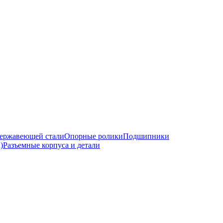
ержавеющей стали
Опорные ролики
Подшипники
)
Разъемные корпуса и детали