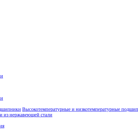
ки
ки
Высокотемпературные и низкотемпературные подши
 из нержавеющей стали
ия