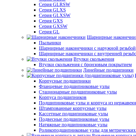
Серия GLRSW
Серия GLXS
Серия GLXSW
Серия GXS
Серия GXSW
Серия GL
Шарнирные наконечни
Пыльники
Шарнирные наконечники с наружной резьбой
Шарнирные наконечники с внутренней резьб
Втулки скольжения
Втулки скольжения с бронзовым покрытием
Линейные подшипники
Корпусные подшипники
Фланцевые подшипниковые узлы
Стационарные подшипниковые узлы
Корпуса подшипников
Подшипниковые узлы и корпуса из нержавею
Штампованные корпусные узлы
Кассетные подшипниковые узлы
Подвесные подшипниковые узлы
Натяжные подшипниковые узлы
Роликоподшипниковые узлы для метрических
Разъемные корпуса и