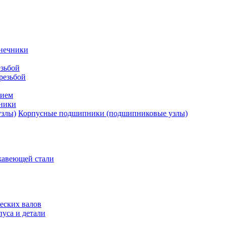
нечники
зьбой
резьбой
тием
ники
Корпусные подшипники (подшипниковые узлы)
жавеющей стали
еских валов
уса и детали