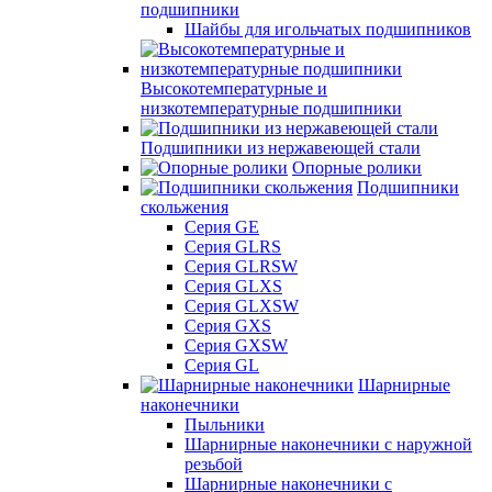
подшипники
Шайбы для игольчатых подшипников
Высокотемпературные и
низкотемпературные подшипники
Подшипники из нержавеющей стали
Опорные ролики
Подшипники
скольжения
Серия GE
Серия GLRS
Серия GLRSW
Серия GLXS
Серия GLXSW
Серия GXS
Серия GXSW
Серия GL
Шарнирные
наконечники
Пыльники
Шарнирные наконечники с наружной
резьбой
Шарнирные наконечники с