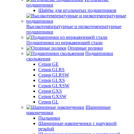
подшипники
Шайбы для игольчатых подшипников
Высокотемпературные и низкотемпературные
подшипники
Подшипники из нержавеющей стали
Опорные ролики
Подшипники
скольжения
Серия GE
Серия GLRS
Серия GLRSW
Серия GLXS
Серия GLXSW
Серия GXS
Серия GXSW
Серия GL
Шарнирные
наконечники
Пыльники
Шарнирные наконечники с наружной
резьбой