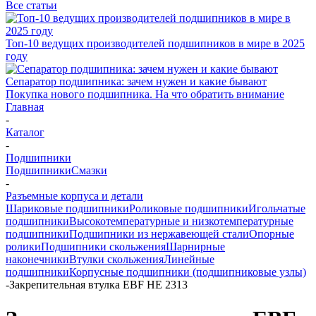
Все статьи
Топ-10 ведущих производителей подшипников в мире в 2025
году
Сепаратор подшипника: зачем нужен и какие бывают
Покупка нового подшипника. На что обратить внимание
Главная
-
Каталог
-
Подшипники
Подшипники
Смазки
-
Разъемные корпуса и детали
Шариковые подшипники
Роликовые подшипники
Игольчатые
подшипники
Высокотемпературные и низкотемпературные
подшипники
Подшипники из нержавеющей стали
Опорные
ролики
Подшипники скольжения
Шарнирные
наконечники
Втулки скольжения
Линейные
подшипники
Корпусные подшипники (подшипниковые узлы)
-
Закрепительная втулка EBF HE 2313