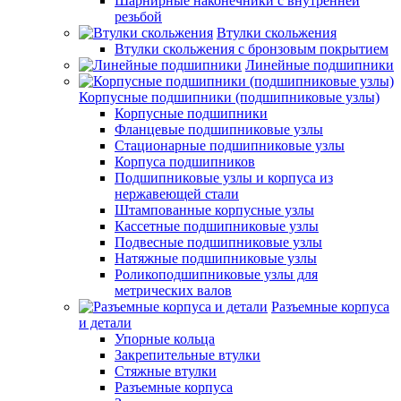
Шарнирные наконечники с внутренней
резьбой
Втулки скольжения
Втулки скольжения с бронзовым покрытием
Линейные подшипники
Корпусные подшипники (подшипниковые узлы)
Корпусные подшипники
Фланцевые подшипниковые узлы
Стационарные подшипниковые узлы
Корпуса подшипников
Подшипниковые узлы и корпуса из
нержавеющей стали
Штампованные корпусные узлы
Кассетные подшипниковые узлы
Подвесные подшипниковые узлы
Натяжные подшипниковые узлы
Роликоподшипниковые узлы для
метрических валов
Разъемные корпуса
и детали
Упорные кольца
Закрепительные втулки
Стяжные втулки
Разъемные корпуса