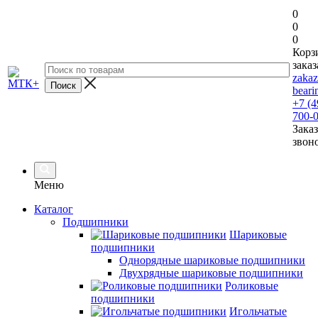
0
0
0
Корз
заказ
zaka
beari
+7 (4
700-
Заказ
звон
Меню
Каталог
Подшипники
Шариковые
подшипники
Однорядные шариковые подшипники
Двухрядные шариковые подшипники
Роликовые
подшипники
Игольчатые