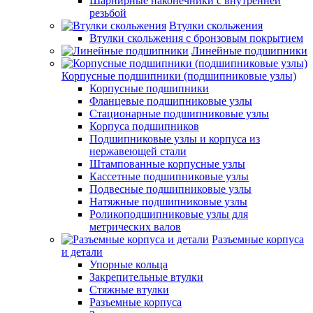
Шарнирные наконечники с внутренней
резьбой
Втулки скольжения
Втулки скольжения с бронзовым покрытием
Линейные подшипники
Корпусные подшипники (подшипниковые узлы)
Корпусные подшипники
Фланцевые подшипниковые узлы
Стационарные подшипниковые узлы
Корпуса подшипников
Подшипниковые узлы и корпуса из
нержавеющей стали
Штампованные корпусные узлы
Кассетные подшипниковые узлы
Подвесные подшипниковые узлы
Натяжные подшипниковые узлы
Роликоподшипниковые узлы для
метрических валов
Разъемные корпуса
и детали
Упорные кольца
Закрепительные втулки
Стяжные втулки
Разъемные корпуса