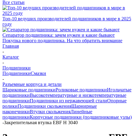
Все статьи
Топ-10 ведущих производителей подшипников в мире в 2025
году
Сепаратор подшипника: зачем нужен и какие бывают
Покупка нового подшипника. На что обратить внимание
Главная
-
Каталог
-
Подшипники
Подшипники
Смазки
-
Разъемные корпуса и детали
Шариковые подшипники
Роликовые подшипники
Игольчатые
подшипники
Высокотемпературные и низкотемпературные
подшипники
Подшипники из нержавеющей стали
Опорные
ролики
Подшипники скольжения
Шарнирные
наконечники
Втулки скольжения
Линейные
подшипники
Корпусные подшипники (подшипниковые узлы)
-
Закрепительная втулка EBF H 3040