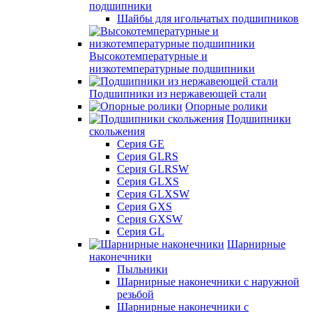
подшипники
Шайбы для игольчатых подшипников
Высокотемпературные и
низкотемпературные подшипники
Подшипники из нержавеющей стали
Опорные ролики
Подшипники
скольжения
Серия GE
Серия GLRS
Серия GLRSW
Серия GLXS
Серия GLXSW
Серия GXS
Серия GXSW
Серия GL
Шарнирные
наконечники
Пыльники
Шарнирные наконечники с наружной
резьбой
Шарнирные наконечники с