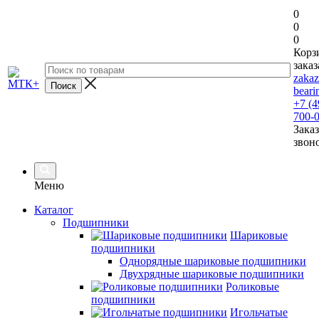
0
0
0
Корз
заказ
zaka
beari
+7 (4
700-
Заказ
звон
Меню
Каталог
Подшипники
Шариковые
подшипники
Однорядные шариковые подшипники
Двухрядные шариковые подшипники
Роликовые
подшипники
Игольчатые