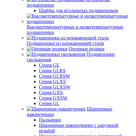
подшипники
Шайбы для игольчатых подшипников
Высокотемпературные и низкотемпературные
подшипники
Подшипники из нержавеющей стали
Опорные ролики
Подшипники
скольжения
Серия GE
Серия GLRS
Серия GLRSW
Серия GLXS
Серия GLXSW
Серия GXS
Серия GXSW
Серия GL
Шарнирные
наконечники
Пыльники
Шарнирные наконечники с наружной
резьбой