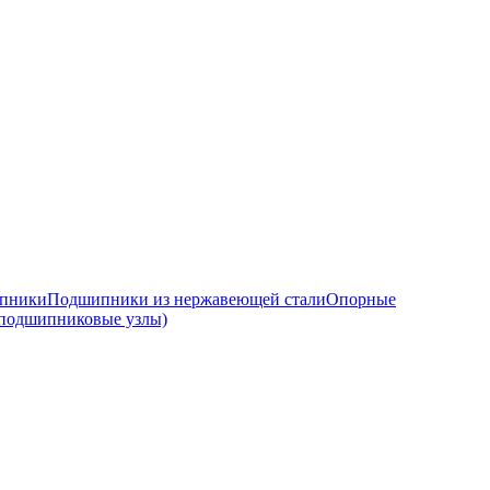
ипники
Подшипники из нержавеющей стали
Опорные
подшипниковые узлы)