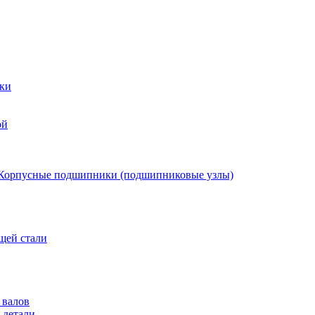
ки
ой
Корпусные подшипники (подшипниковые узлы)
щей стали
 валов
 детали