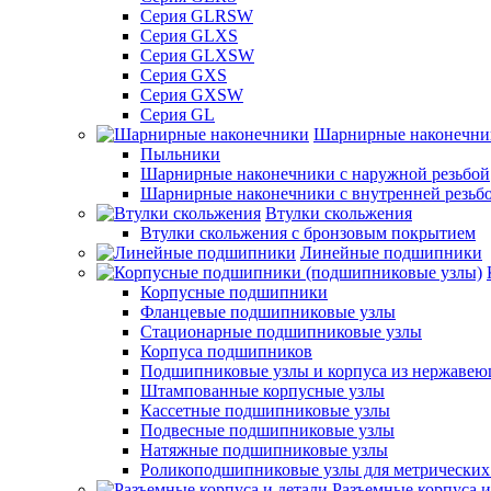
Серия GLRSW
Серия GLXS
Серия GLXSW
Серия GXS
Серия GXSW
Серия GL
Шарнирные наконечни
Пыльники
Шарнирные наконечники с наружной резьбой
Шарнирные наконечники с внутренней резьб
Втулки скольжения
Втулки скольжения с бронзовым покрытием
Линейные подшипники
Корпусные подшипники
Фланцевые подшипниковые узлы
Стационарные подшипниковые узлы
Корпуса подшипников
Подшипниковые узлы и корпуса из нержавею
Штампованные корпусные узлы
Кассетные подшипниковые узлы
Подвесные подшипниковые узлы
Натяжные подшипниковые узлы
Роликоподшипниковые узлы для метрических
Разъемные корпуса и