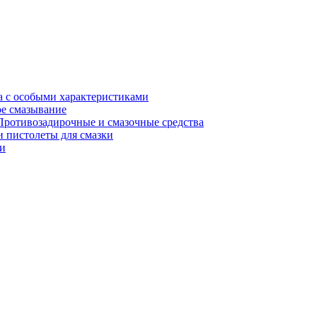
а с особыми характеристиками
е смазывание
Противозадирочные и смазочные средства
 пистолеты для смазки
и