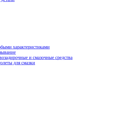
обыми характеристиками
зывание
возадирочные и смазочные средства
олеты для смазки