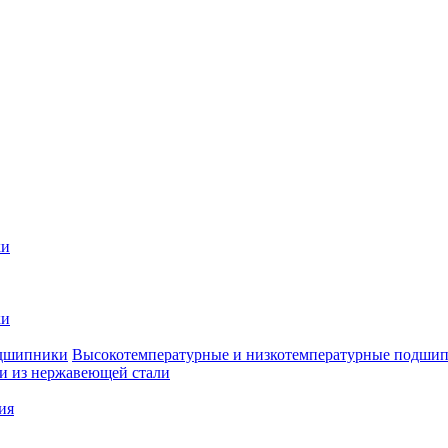
ки
ки
Высокотемпературные и низкотемпературные подши
 из нержавеющей стали
ия