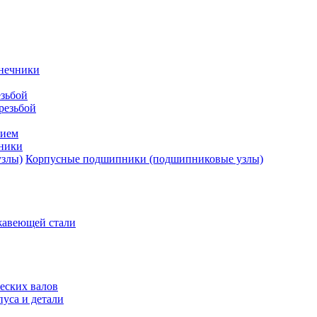
нечники
зьбой
резьбой
тием
ники
Корпусные подшипники (подшипниковые узлы)
жавеющей стали
еских валов
уса и детали