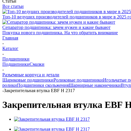
Статьи
Все статьи
Топ-10 ведущих производителей подшипников в мире в 2025 г
Сепаратор подшипника: зачем нужен и какие бывают
Покупка нового подшипника. На что обратить внимание
Главная
-
Каталог
-
Подшипники
Подшипники
Смазки
-
Разъемные корпуса и детали
Шариковые подшипники
Роликовые подшипники
Игольчатые 
ролики
Подшипники скольжения
Шарнирные наконечники
Втул
-
Закрепительная втулка EBF H 2317
Закрепительная втулка EBF H