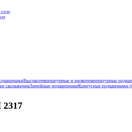
оду
подшипники
Высокотемпературные и низкотемпературные подш
ки скольжения
Линейные подшипники
Корпусные подшипники (
 2317