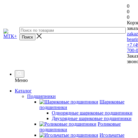
0
0
0
Корз
заказ
zaka
beari
+7 (4
700-
Заказ
звон
Меню
Каталог
Подшипники
Шариковые
подшипники
Однорядные шариковые подшипники
Двухрядные шариковые подшипники
Роликовые
подшипники
Игольчатые