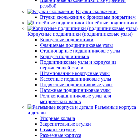
Шарнирные наконечники с внутренней
резьбой
Втулки скольжения
Втулки скольжения с бронзовым покрытием
Линейные подшипники
Корпусные подшипники (подшипниковые узлы)
Корпусные подшипники
Фланцевые подшипниковые узлы
Стационарные подшипниковые узлы
Корпуса подшипников
Подшипниковые узлы и корпуса из
нержавеющей стали
Штампованные корпусные узлы
Кассетные подшипниковые узлы
Подвесные подшипниковые узлы
Натяжные подшипниковые узлы
Роликоподшипниковые узлы для
метрических валов
Разъемные корпуса
и детали
Упорные кольца
Закрепительные втулки
Стяжные втулки
Разъемные корпуса