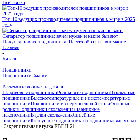
Все статьи
Топ-10 ведущих производителей подшипников в мире в 2025
году
Сепаратор подшипника: зачем нужен и какие бывают
Покупка нового подшипника. На что обратить внимание
Главная
-
Каталог
-
Подшипники
Подшипники
Смазки
-
Разъемные корпуса и детали
Шариковые подшипники
Роликовые подшипники
Игольчатые
подшипники
Высокотемпературные и низкотемпературные
подшипники
Подшипники из нержавеющей стали
Опорные
ролики
Подшипники скольжения
Шарнирные
наконечники
Втулки скольжения
Линейные
подшипники
Корпусные подшипники (подшипниковые узлы)
-
Закрепительная втулка EBF H 211