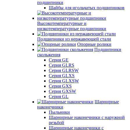
подшипники
Шайбы для игольчатых подшипников
Высокотемпературные и
низкотемпературные подшипники
Подшипники из нержавеющей стали
Опорные ролики
Подшипники
скольжения
Серия GE
Серия GLRS
Серия GLRSW
Серия GLXS
Серия GLXSW
Серия GXS
Серия GXSW
Серия GL
Шарнирные
наконечники
Пыльники
Шарнирные наконечники с наружной
резьбой
Шарнирные наконечники с