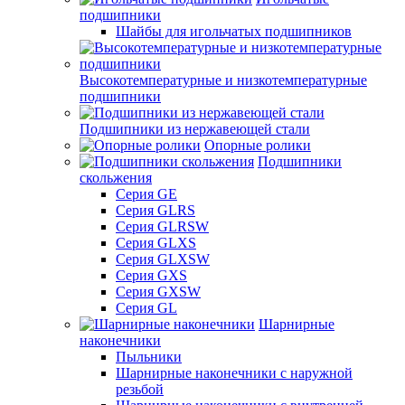
подшипники
Шайбы для игольчатых подшипников
Высокотемпературные и низкотемпературные
подшипники
Подшипники из нержавеющей стали
Опорные ролики
Подшипники
скольжения
Серия GE
Серия GLRS
Серия GLRSW
Серия GLXS
Серия GLXSW
Серия GXS
Серия GXSW
Серия GL
Шарнирные
наконечники
Пыльники
Шарнирные наконечники с наружной
резьбой