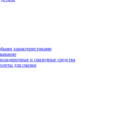
обыми характеристиками
зывание
возадирочные и смазочные средства
олеты для смазки