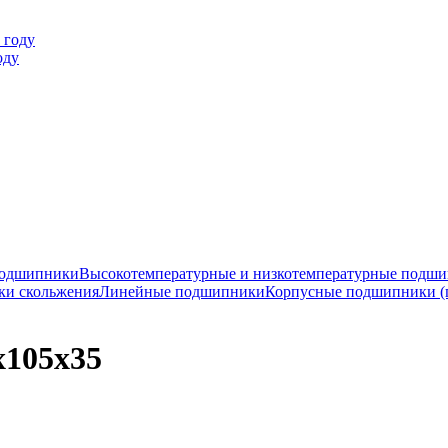
оду
подшипники
Высокотемпературные и низкотемпературные подш
ки скольжения
Линейные подшипники
Корпусные подшипники (
x105x35