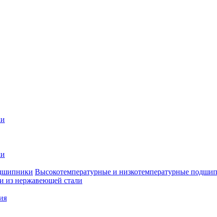
ки
ки
Высокотемпературные и низкотемпературные подши
 из нержавеющей стали
ия