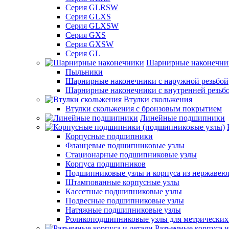
Серия GLRSW
Серия GLXS
Серия GLXSW
Серия GXS
Серия GXSW
Серия GL
Шарнирные наконечни
Пыльники
Шарнирные наконечники с наружной резьбой
Шарнирные наконечники с внутренней резьб
Втулки скольжения
Втулки скольжения с бронзовым покрытием
Линейные подшипники
Корпусные подшипники
Фланцевые подшипниковые узлы
Стационарные подшипниковые узлы
Корпуса подшипников
Подшипниковые узлы и корпуса из нержавею
Штампованные корпусные узлы
Кассетные подшипниковые узлы
Подвесные подшипниковые узлы
Натяжные подшипниковые узлы
Роликоподшипниковые узлы для метрических
Разъемные корпуса и