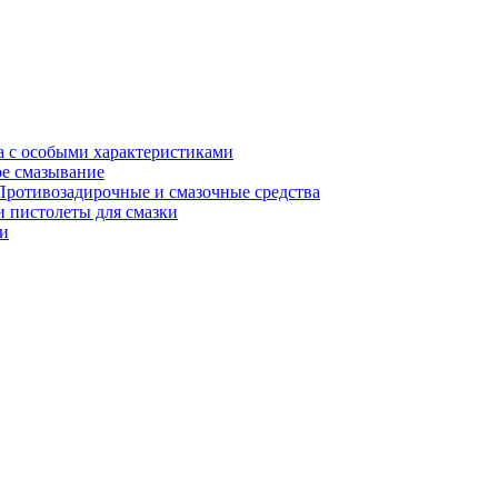
а с особыми характеристиками
е смазывание
Противозадирочные и смазочные средства
 пистолеты для смазки
и