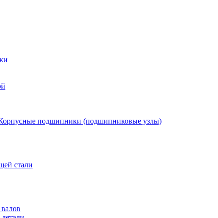
ки
ой
Корпусные подшипники (подшипниковые узлы)
щей стали
 валов
 детали