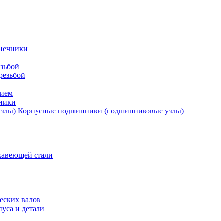
нечники
зьбой
резьбой
тием
ники
Корпусные подшипники (подшипниковые узлы)
жавеющей стали
еских валов
уса и детали