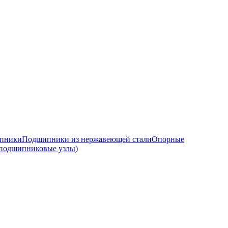
ипники
Подшипники из нержавеющей стали
Опорные
подшипниковые узлы)