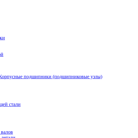
ки
ой
Корпусные подшипники (подшипниковые узлы)
щей стали
 валов
 детали