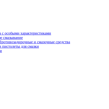
а с особыми характеристиками
е смазывание
Противозадирочные и смазочные средства
 пистолеты для смазки
и