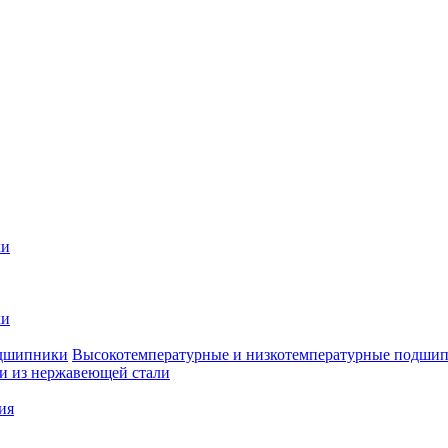
ки
ки
Высокотемпературные и низкотемпературные подши
 из нержавеющей стали
ия