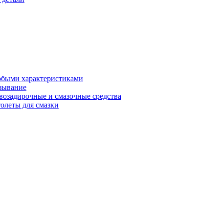
обыми характеристиками
зывание
возадирочные и смазочные средства
олеты для смазки