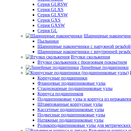
Серия GLRSW
Серия GLXS
Серия GLXSW
Серия GXS
Серия GXSW
Серия GL
Шарнирные наконечни
Пыльники
Шарнирные наконечники с наружной резьбой
Шарнирные наконечники с внутренней резьб
Втулки скольжения
Втулки скольжения с бронзовым покрытием
Линейные подшипники
Корпусные подшипники
Фланцевые подшипниковые узлы
Стационарные подшипниковые узлы
Корпуса подшипников
Подшипниковые узлы и корпуса из нержавею
Штампованные корпусные узлы
Кассетные подшипниковые узлы
Подвесные подшипниковые узлы
Натяжные подшипниковые узлы
Роликоподшипниковые узлы для метрических
Разъемные корпуса и