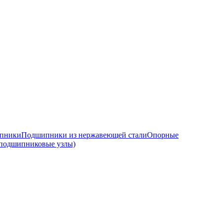
ипники
Подшипники из нержавеющей стали
Опорные
подшипниковые узлы)