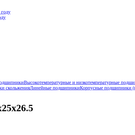
оду
подшипники
Высокотемпературные и низкотемпературные подш
ки скольжения
Линейные подшипники
Корпусные подшипники (
25x26.5