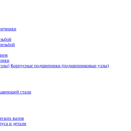
нечники
зьбой
резьбой
тием
ники
Корпусные подшипники (подшипниковые узлы)
жавеющей стали
еских валов
уса и детали