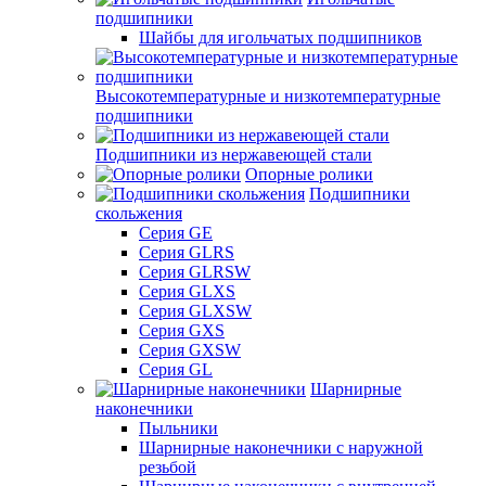
подшипники
Шайбы для игольчатых подшипников
Высокотемпературные и низкотемпературные
подшипники
Подшипники из нержавеющей стали
Опорные ролики
Подшипники
скольжения
Серия GE
Серия GLRS
Серия GLRSW
Серия GLXS
Серия GLXSW
Серия GXS
Серия GXSW
Серия GL
Шарнирные
наконечники
Пыльники
Шарнирные наконечники с наружной
резьбой