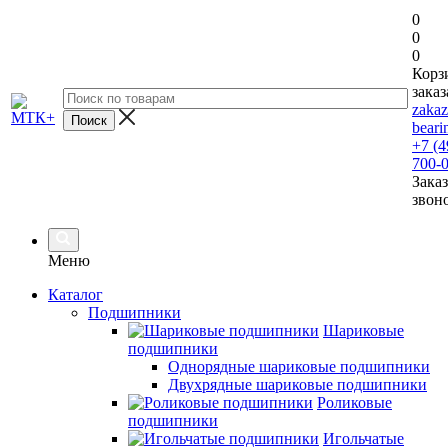
0
0
0
Корз
заказ
zaka
beari
+7 (4
700-
Заказ
звон
Меню
Каталог
Подшипники
Шариковые
подшипники
Однорядные шариковые подшипники
Двухрядные шариковые подшипники
Роликовые
подшипники
Игольчатые