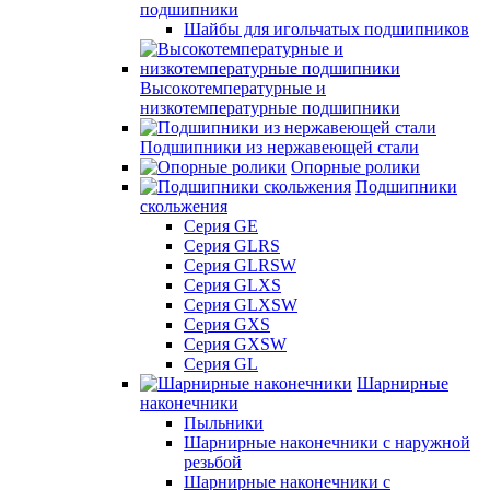
подшипники
Шайбы для игольчатых подшипников
Высокотемпературные и
низкотемпературные подшипники
Подшипники из нержавеющей стали
Опорные ролики
Подшипники
скольжения
Серия GE
Серия GLRS
Серия GLRSW
Серия GLXS
Серия GLXSW
Серия GXS
Серия GXSW
Серия GL
Шарнирные
наконечники
Пыльники
Шарнирные наконечники с наружной
резьбой
Шарнирные наконечники с