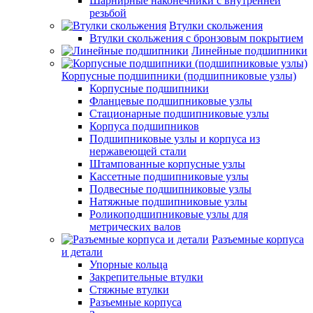
Шарнирные наконечники с внутренней
резьбой
Втулки скольжения
Втулки скольжения с бронзовым покрытием
Линейные подшипники
Корпусные подшипники (подшипниковые узлы)
Корпусные подшипники
Фланцевые подшипниковые узлы
Стационарные подшипниковые узлы
Корпуса подшипников
Подшипниковые узлы и корпуса из
нержавеющей стали
Штампованные корпусные узлы
Кассетные подшипниковые узлы
Подвесные подшипниковые узлы
Натяжные подшипниковые узлы
Роликоподшипниковые узлы для
метрических валов
Разъемные корпуса
и детали
Упорные кольца
Закрепительные втулки
Стяжные втулки
Разъемные корпуса