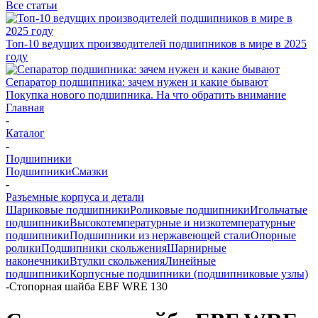
Все статьи
Топ-10 ведущих производителей подшипников в мире в 2025
году
Сепаратор подшипника: зачем нужен и какие бывают
Покупка нового подшипника. На что обратить внимание
Главная
-
Каталог
-
Подшипники
Подшипники
Смазки
-
Разъемные корпуса и детали
Шариковые подшипники
Роликовые подшипники
Игольчатые
подшипники
Высокотемпературные и низкотемпературные
подшипники
Подшипники из нержавеющей стали
Опорные
ролики
Подшипники скольжения
Шарнирные
наконечники
Втулки скольжения
Линейные
подшипники
Корпусные подшипники (подшипниковые узлы)
-
Стопорная шайба EBF WRE 130