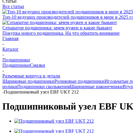
Статьи
Все статьи
Топ-10 ведущих производителей подшипников в мире в 2025 г
Сепаратор подшипника: зачем нужен и какие бывают
Покупка нового подшипника. На что обратить внимание
Главная
-
Каталог
-
Подшипники
Подшипники
Смазки
-
Разъемные корпуса и детали
Шариковые подшипники
Роликовые подшипники
Игольчатые 
ролики
Подшипники скольжения
Шарнирные наконечники
Втул
-
Подшипниковый узел EBF UKT 212
Подшипниковый узел EBF UK