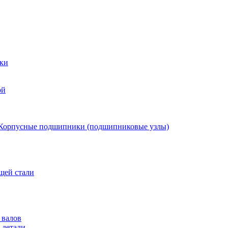
ки
ой
Корпусные подшипники (подшипниковые узлы)
щей стали
 валов
 детали