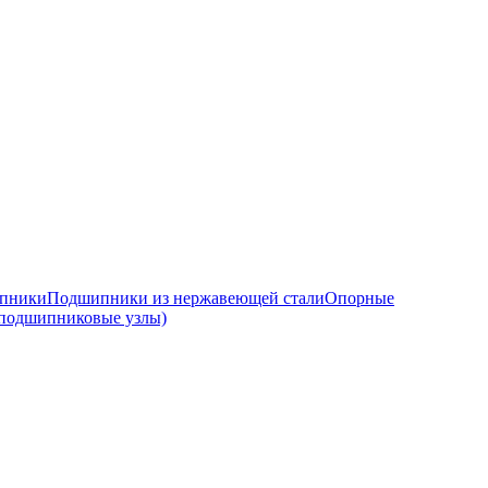
ипники
Подшипники из нержавеющей стали
Опорные
подшипниковые узлы)