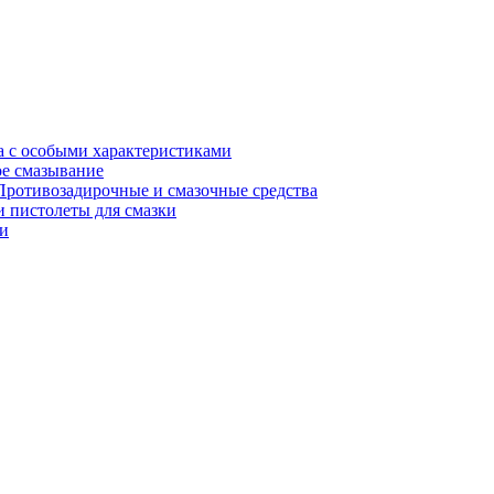
а с особыми характеристиками
е смазывание
Противозадирочные и смазочные средства
 пистолеты для смазки
и