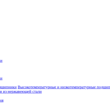
ки
ки
Высокотемпературные и низкотемпературные подши
 из нержавеющей стали
ия