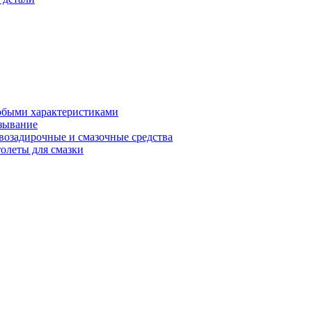
обыми характеристиками
зывание
возадирочные и смазочные средства
олеты для смазки