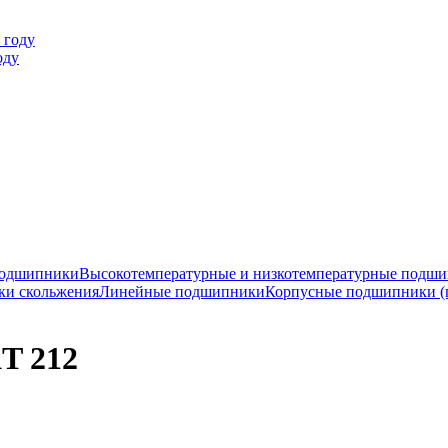
оду
подшипники
Высокотемпературные и низкотемпературные подш
ки скольжения
Линейные подшипники
Корпусные подшипники (
T 212