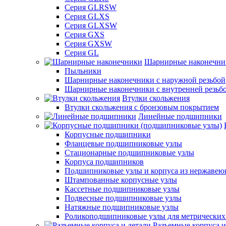
Серия GLRSW
Серия GLXS
Серия GLXSW
Серия GXS
Серия GXSW
Серия GL
Шарнирные наконечни
Пыльники
Шарнирные наконечники с наружной резьбой
Шарнирные наконечники с внутренней резьб
Втулки скольжения
Втулки скольжения с бронзовым покрытием
Линейные подшипники
Корпусные подшипники
Фланцевые подшипниковые узлы
Стационарные подшипниковые узлы
Корпуса подшипников
Подшипниковые узлы и корпуса из нержавею
Штампованные корпусные узлы
Кассетные подшипниковые узлы
Подвесные подшипниковые узлы
Натяжные подшипниковые узлы
Роликоподшипниковые узлы для метрических
Разъемные корпуса и