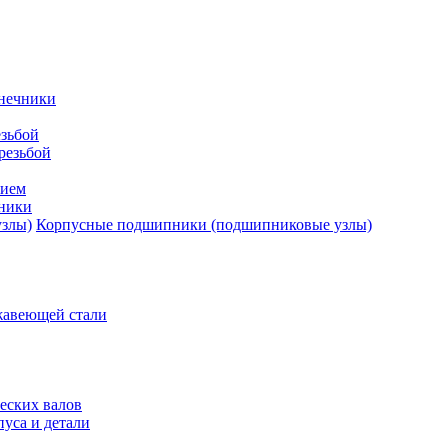
нечники
зьбой
резьбой
тием
ники
Корпусные подшипники (подшипниковые узлы)
жавеющей стали
еских валов
уса и детали