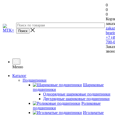
0
0
0
Корз
заказ
zaka
beari
+7 (4
700-
Заказ
звон
Меню
Каталог
Подшипники
Шариковые
подшипники
Однорядные шариковые подшипники
Двухрядные шариковые подшипники
Роликовые
подшипники
Игольчатые