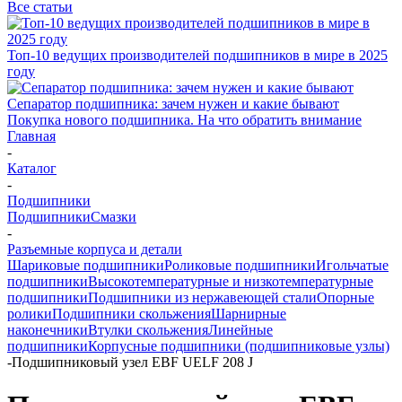
Все статьи
Топ-10 ведущих производителей подшипников в мире в 2025
году
Сепаратор подшипника: зачем нужен и какие бывают
Покупка нового подшипника. На что обратить внимание
Главная
-
Каталог
-
Подшипники
Подшипники
Смазки
-
Разъемные корпуса и детали
Шариковые подшипники
Роликовые подшипники
Игольчатые
подшипники
Высокотемпературные и низкотемпературные
подшипники
Подшипники из нержавеющей стали
Опорные
ролики
Подшипники скольжения
Шарнирные
наконечники
Втулки скольжения
Линейные
подшипники
Корпусные подшипники (подшипниковые узлы)
-
Подшипниковый узел EBF UELF 208 J