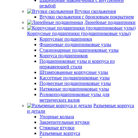
Шарнирные наконечники с внутренней
резьбой
Втулки скольжения
Втулки скольжения с бронзовым покрытием
Линейные подшипники
Корпусные подшипники (подшипниковые узлы)
Корпусные подшипники
Фланцевые подшипниковые узлы
Стационарные подшипниковые узлы
Корпуса подшипников
Подшипниковые узлы и корпуса из
нержавеющей стали
Штампованные корпусные узлы
Кассетные подшипниковые узлы
Подвесные подшипниковые узлы
Натяжные подшипниковые узлы
Роликоподшипниковые узлы для
метрических валов
Разъемные корпуса
и детали
Упорные кольца
Закрепительные втулки
Стяжные втулки
Разъемные корпуса