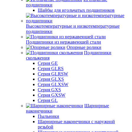
подшипники
Шайбы для игольчатых подшипников
Высокотемпературные и низкотемпературные
подшипники
Подшипники из нержавеющей стали
Опорные ролики
Подшипники
скольжения
Серия GE
Серия GLRS
Серия GLRSW
Серия GLXS
Серия GLXSW
Серия GXS
Серия GXSW
Серия GL
Шарнирные
наконечники
Пыльники
Шарнирные наконечники с наружной
резьбой