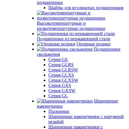
подшипники
Шайбы для игольчатых подшипников
Высокотемпературные и
низкотемпературные подшипники
Подшипники из нержавеющей стали
Опорные ролики
Подшипники
скольжения
Серия GE
Серия GLRS
Серия GLRSW
Серия GLXS
Серия GLXSW
Серия GXS
Серия GXSW
Серия GL
Шарнирные
наконечники
Пыльники
Шарнирные наконечники с наружной
резьбой
Шарнирные наконечники с