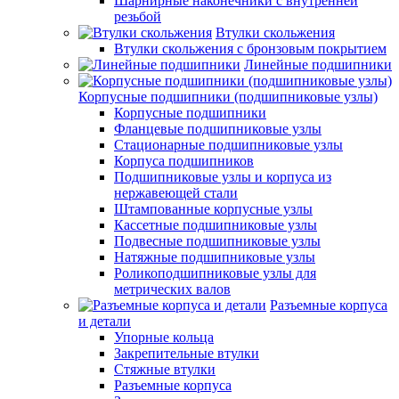
Шарнирные наконечники с внутренней
резьбой
Втулки скольжения
Втулки скольжения с бронзовым покрытием
Линейные подшипники
Корпусные подшипники (подшипниковые узлы)
Корпусные подшипники
Фланцевые подшипниковые узлы
Стационарные подшипниковые узлы
Корпуса подшипников
Подшипниковые узлы и корпуса из
нержавеющей стали
Штампованные корпусные узлы
Кассетные подшипниковые узлы
Подвесные подшипниковые узлы
Натяжные подшипниковые узлы
Роликоподшипниковые узлы для
метрических валов
Разъемные корпуса
и детали
Упорные кольца
Закрепительные втулки
Стяжные втулки
Разъемные корпуса