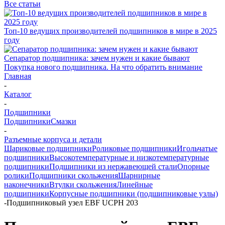
Все статьи
Топ-10 ведущих производителей подшипников в мире в 2025
году
Сепаратор подшипника: зачем нужен и какие бывают
Покупка нового подшипника. На что обратить внимание
Главная
-
Каталог
-
Подшипники
Подшипники
Смазки
-
Разъемные корпуса и детали
Шариковые подшипники
Роликовые подшипники
Игольчатые
подшипники
Высокотемпературные и низкотемпературные
подшипники
Подшипники из нержавеющей стали
Опорные
ролики
Подшипники скольжения
Шарнирные
наконечники
Втулки скольжения
Линейные
подшипники
Корпусные подшипники (подшипниковые узлы)
-
Подшипниковый узел EBF UCPH 203