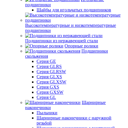
подшипники
Шайбы для игольчатых подшипников
Высокотемпературные и низкотемпературные
подшипники
Подшипники из нержавеющей стали
Опорные ролики
Подшипники
скольжения
Серия GE
Серия GLRS
Серия GLRSW
Серия GLXS
Серия GLXSW
Серия GXS
Серия GXSW
Серия GL
Шарнирные
наконечники
Пыльники
Шарнирные наконечники с наружной
резьбой