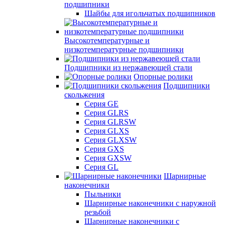
подшипники
Шайбы для игольчатых подшипников
Высокотемпературные и
низкотемпературные подшипники
Подшипники из нержавеющей стали
Опорные ролики
Подшипники
скольжения
Серия GE
Серия GLRS
Серия GLRSW
Серия GLXS
Серия GLXSW
Серия GXS
Серия GXSW
Серия GL
Шарнирные
наконечники
Пыльники
Шарнирные наконечники с наружной
резьбой
Шарнирные наконечники с