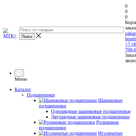
0
0
0
Корз
заказ
zaka
beari
+7 (4
700-
Заказ
звон
Меню
Каталог
Подшипники
Шариковые
подшипники
Однорядные шариковые подшипники
Двухрядные шариковые подшипники
Роликовые
подшипники
Игольчатые