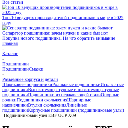
Все статьи
Топ-10 ведущих производителей подшипников в мире в 2025
году
Сепаратор подшипника: зачем нужен и какие бывают
Покупка нового подшипника. На что обратить внимание
Главная
-
Каталог
-
Подшипники
Подшипники
Смазки
-
Разъемные корпуса и детали
Шариковые подшипники
Роликовые подшипники
Игольчатые
подшипники
Высокотемпературные и низкотемпературные
подшипники
Подшипники из нержавеющей стали
Опорные
ролики
Подшипники скольжения
Шарнирные
наконечники
Втулки скольжения
Линейные
подшипники
Корпусные подшипники (подшипниковые узлы)
-
Подшипниковый узел EBF UCP X09