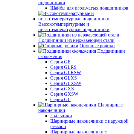
подшипники
Шайбы для игольчатых подшипников
Высокотемпературные и
низкотемпературные подшипники
Подшипники из нержавеющей стали
Опорные ролики
Подшипники
скольжения
Серия GE
Серия GLRS
Серия GLRSW
Серия GLXS
Серия GLXSW
Серия GXS
Серия GXSW
Серия GL
Шарнирные
наконечники
Пыльники
Шарнирные наконечники с наружной
резьбой
Шарнирные наконечники с