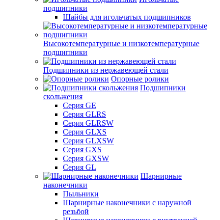
подшипники
Шайбы для игольчатых подшипников
Высокотемпературные и низкотемпературные
подшипники
Подшипники из нержавеющей стали
Опорные ролики
Подшипники
скольжения
Серия GE
Серия GLRS
Серия GLRSW
Серия GLXS
Серия GLXSW
Серия GXS
Серия GXSW
Серия GL
Шарнирные
наконечники
Пыльники
Шарнирные наконечники с наружной
резьбой