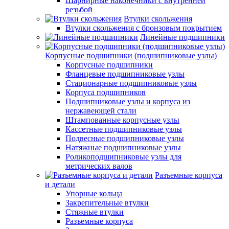
Шарнирные наконечники с внутренней
резьбой
Втулки скольжения
Втулки скольжения с бронзовым покрытием
Линейные подшипники
Корпусные подшипники (подшипниковые узлы)
Корпусные подшипники
Фланцевые подшипниковые узлы
Стационарные подшипниковые узлы
Корпуса подшипников
Подшипниковые узлы и корпуса из
нержавеющей стали
Штампованные корпусные узлы
Кассетные подшипниковые узлы
Подвесные подшипниковые узлы
Натяжные подшипниковые узлы
Роликоподшипниковые узлы для
метрических валов
Разъемные корпуса
и детали
Упорные кольца
Закрепительные втулки
Стяжные втулки
Разъемные корпуса