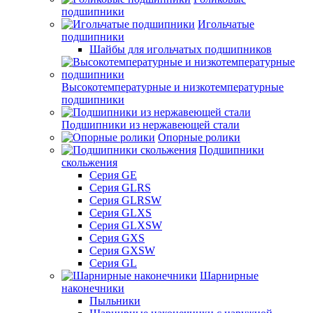
подшипники
Игольчатые
подшипники
Шайбы для игольчатых подшипников
Высокотемпературные и низкотемпературные
подшипники
Подшипники из нержавеющей стали
Опорные ролики
Подшипники
скольжения
Серия GE
Серия GLRS
Серия GLRSW
Серия GLXS
Серия GLXSW
Серия GXS
Серия GXSW
Серия GL
Шарнирные
наконечники
Пыльники