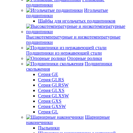
подшипники
Игольчатые
подшипники
Шайбы для игольчатых подшипников
Высокотемпературные и низкотемпературные
подшипники
Подшипники из нержавеющей стали
Опорные ролики
Подшипники
скольжения
Серия GE
Серия GLRS
Серия GLRSW
Серия GLXS
Серия GLXSW
Серия GXS
Серия GXSW
Серия GL
Шарнирные
наконечники
Пыльники