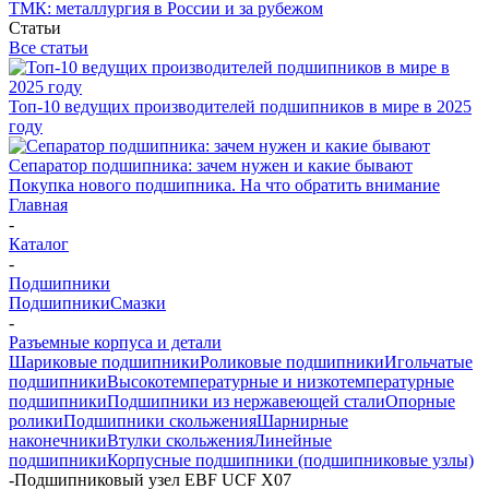
ТМК: металлургия в России и за рубежом
Статьи
Все статьи
Топ-10 ведущих производителей подшипников в мире в 2025
году
Сепаратор подшипника: зачем нужен и какие бывают
Покупка нового подшипника. На что обратить внимание
Главная
-
Каталог
-
Подшипники
Подшипники
Смазки
-
Разъемные корпуса и детали
Шариковые подшипники
Роликовые подшипники
Игольчатые
подшипники
Высокотемпературные и низкотемпературные
подшипники
Подшипники из нержавеющей стали
Опорные
ролики
Подшипники скольжения
Шарнирные
наконечники
Втулки скольжения
Линейные
подшипники
Корпусные подшипники (подшипниковые узлы)
-
Подшипниковый узел EBF UCF X07