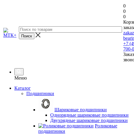
0
0
0
Корз
заказ
zaka
beari
+7 (4
700-
Заказ
звон
Меню
Каталог
Подшипники
Шариковые подшипники
Однорядные шариковые подшипники
Двухрядные шариковые подшипники
Роликовые
подшипники