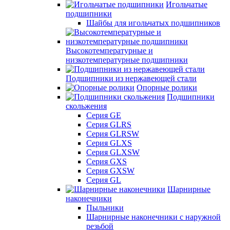
Игольчатые
подшипники
Шайбы для игольчатых подшипников
Высокотемпературные и
низкотемпературные подшипники
Подшипники из нержавеющей стали
Опорные ролики
Подшипники
скольжения
Серия GE
Серия GLRS
Серия GLRSW
Серия GLXS
Серия GLXSW
Серия GXS
Серия GXSW
Серия GL
Шарнирные
наконечники
Пыльники
Шарнирные наконечники с наружной
резьбой