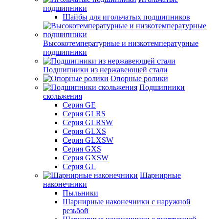
подшипники
Шайбы для игольчатых подшипников
Высокотемпературные и низкотемпературные
подшипники
Подшипники из нержавеющей стали
Опорные ролики
Подшипники
скольжения
Серия GE
Серия GLRS
Серия GLRSW
Серия GLXS
Серия GLXSW
Серия GXS
Серия GXSW
Серия GL
Шарнирные
наконечники
Пыльники
Шарнирные наконечники с наружной
резьбой