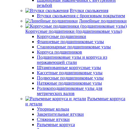
Шарнирные наконечники с внутренней
резьбой
Втулки скольжения
Втулки скольжения с бронзовым покрытием
Линейные подшипники
Корпусные подшипники (подшипниковые узлы)
Корпусные подшипники
Фланцевые подшипниковые узлы
Стационарные подшипниковые узлы
Корпуса подшипников
Подшипниковые узлы и корпуса из
нержавеющей стали
Штампованные корпусные узлы
Кассетные подшипниковые узлы
Подвесные подшипниковые узлы
Натяжные подшипниковые узлы
Роликоподшипниковые узлы для
метрических валов
Разъемные корпуса
и детали
Упорные кольца
Закрепительные втулки
Стяжные втулки
Разъемные корпуса