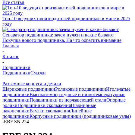
Все статьи
Топ-10 ведущих производителей подшипников в мире в 2025
году
Сепаратор подшипника: зачем нужен и какие бывают
Покупка нового подшипника. На что обратить внимание
Главная
-
Каталог
-
Подшипники
Подшипники
Смазки
-
Разъемные корпуса и детали
Шариковые подшипники
Роликовые подшипники
Игольчатые
подшипники
Высокотемпературные и низкотемпературные
подшипники
Подшипники из нержавеющей стали
Опорные
ролики
Подшипники скольжения
Шарнирные
наконечники
Втулки скольжения
Линейные
подшипники
Корпусные подшипники (подшипниковые узлы)
-
EBF SN 224