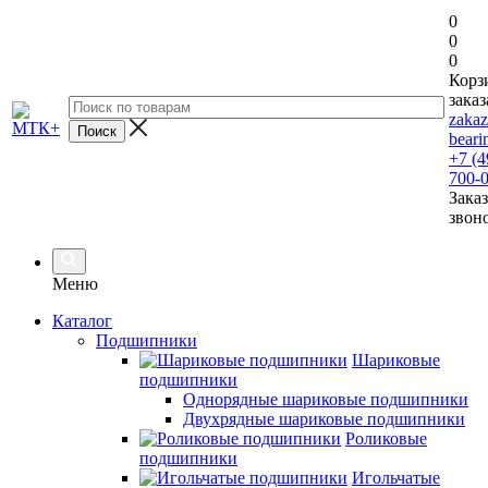
0
0
0
Корз
заказ
zaka
beari
+7 (4
700-
Заказ
звон
Меню
Каталог
Подшипники
Шариковые
подшипники
Однорядные шариковые подшипники
Двухрядные шариковые подшипники
Роликовые
подшипники
Игольчатые