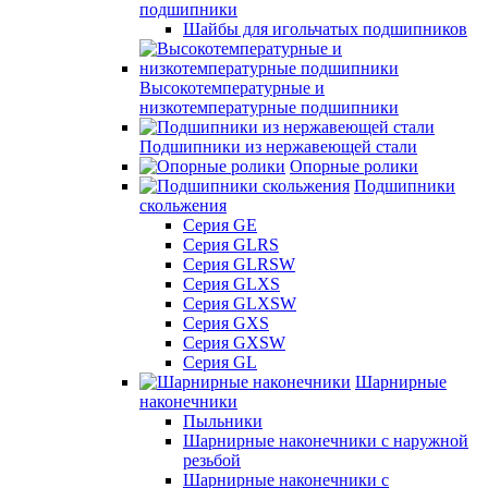
подшипники
Шайбы для игольчатых подшипников
Высокотемпературные и
низкотемпературные подшипники
Подшипники из нержавеющей стали
Опорные ролики
Подшипники
скольжения
Серия GE
Серия GLRS
Серия GLRSW
Серия GLXS
Серия GLXSW
Серия GXS
Серия GXSW
Серия GL
Шарнирные
наконечники
Пыльники
Шарнирные наконечники с наружной
резьбой
Шарнирные наконечники с