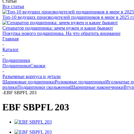
Статьи
Все статьи
Топ-10 ведущих производителей подшипников в мире в 2025 г
Сепаратор подшипника: зачем нужен и какие бывают
Покупка нового подшипника. На что обратить внимание
Главная
-
Каталог
-
Подшипники
Подшипники
Смазки
-
Разъемные корпуса и детали
Шариковые подшипники
Роликовые подшипники
Игольчатые 
ролики
Подшипники скольжения
Шарнирные наконечники
Втул
-
EBF SBPFL 203
EBF SBPFL 203