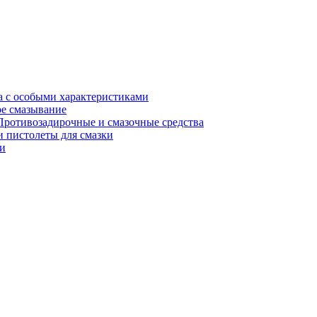
а с особыми характеристиками
е смазывание
Противозадирочные и смазочные средства
 пистолеты для смазки
и