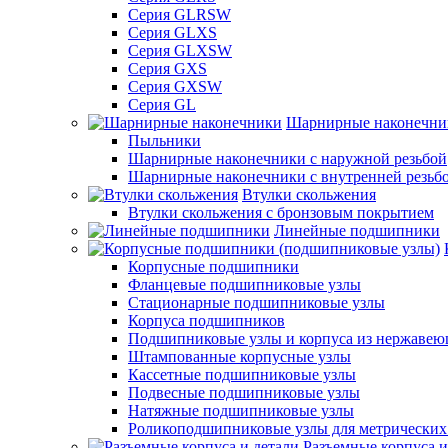
Серия GLRSW
Серия GLXS
Серия GLXSW
Серия GXS
Серия GXSW
Серия GL
Шарнирные наконечни
Пыльники
Шарнирные наконечники с наружной резьбой
Шарнирные наконечники с внутренней резьб
Втулки скольжения
Втулки скольжения с бронзовым покрытием
Линейные подшипники
Корпусные подшипники
Фланцевые подшипниковые узлы
Стационарные подшипниковые узлы
Корпуса подшипников
Подшипниковые узлы и корпуса из нержавею
Штампованные корпусные узлы
Кассетные подшипниковые узлы
Подвесные подшипниковые узлы
Натяжные подшипниковые узлы
Роликоподшипниковые узлы для метрических
Разъемные корпуса и