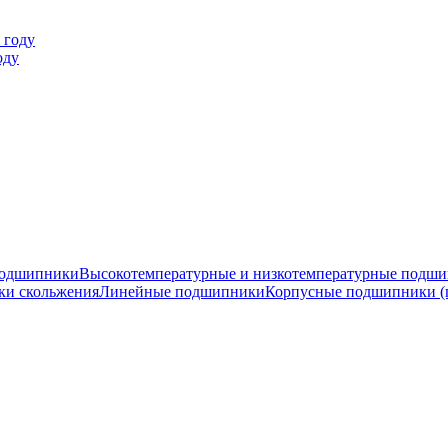
оду
подшипники
Высокотемпературные и низкотемпературные подш
ки скольжения
Линейные подшипники
Корпусные подшипники (