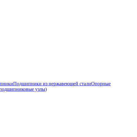
ипники
Подшипники из нержавеющей стали
Опорные
подшипниковые узлы)