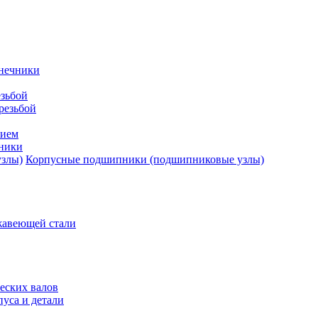
нечники
зьбой
резьбой
тием
ники
Корпусные подшипники (подшипниковые узлы)
жавеющей стали
еских валов
уса и детали