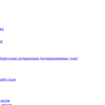
ки
ой
Корпусные подшипники (подшипниковые узлы)
щей стали
 валов
 детали