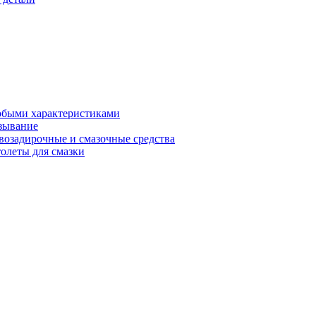
обыми характеристиками
зывание
возадирочные и смазочные средства
олеты для смазки