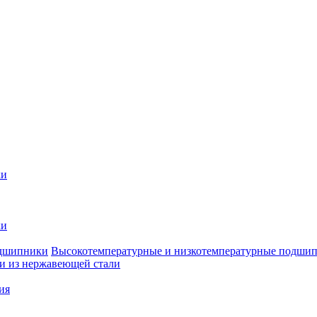
ки
ки
Высокотемпературные и низкотемпературные подши
 из нержавеющей стали
ия