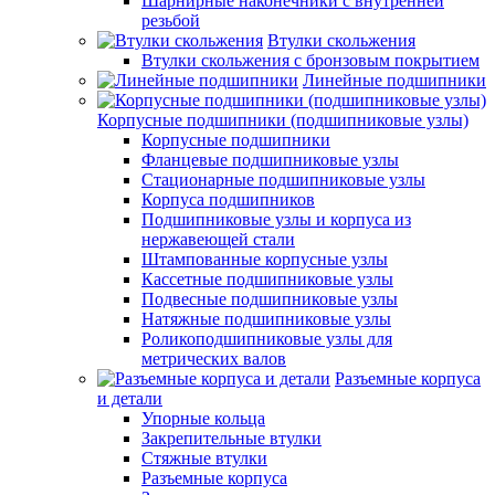
Шарнирные наконечники с внутренней
резьбой
Втулки скольжения
Втулки скольжения с бронзовым покрытием
Линейные подшипники
Корпусные подшипники (подшипниковые узлы)
Корпусные подшипники
Фланцевые подшипниковые узлы
Стационарные подшипниковые узлы
Корпуса подшипников
Подшипниковые узлы и корпуса из
нержавеющей стали
Штампованные корпусные узлы
Кассетные подшипниковые узлы
Подвесные подшипниковые узлы
Натяжные подшипниковые узлы
Роликоподшипниковые узлы для
метрических валов
Разъемные корпуса
и детали
Упорные кольца
Закрепительные втулки
Стяжные втулки
Разъемные корпуса