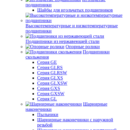
подшипники
Шайбы для игольчатых подшипников
Высокотемпературные и низкотемпературные
подшипники
Подшипники из нержавеющей стали
Опорные ролики
Подшипники
скольжения
Серия GE
Серия GLRS
Серия GLRSW
Серия GLXS
Серия GLXSW
Серия GXS
Серия GXSW
Серия GL
Шарнирные
наконечники
Пыльники
Шарнирные наконечники с наружной
резьбой