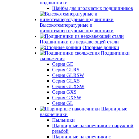
подшипники
Шайбы для игольчатых подшипников
Высокотемпературные и
низкотемпературные подшипники
Подшипники из нержавеющей стали
Опорные ролики
Подшипники
скольжения
Серия GE
Серия GLRS
Серия GLRSW
Серия GLXS
Серия GLXSW
Серия GXS
Серия GXSW
Серия GL
Шарнирные
наконечники
Пыльники
Шарнирные наконечники с наружной
резьбой
Шарнирные наконечники с