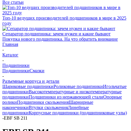
Все статьи
Топ-10 ведущих производителей подшипников в мире в 2025
году
Сепаратор подшипника: зачем нужен и какие бывают
Покупка нового подшипника. На что обратить внимание
Главная
-
Каталог
-
Подшипники
Подшипники
Смазки
-
Разъемные корпуса и детали
Шариковые подшипники
Роликовые подшипники
Игольчатые
подшипники
Высокотемпературные и низкотемпературные
подшипники
Подшипники из нержавеющей стали
Опорные
ролики
Подшипники скольжения
Шарнирные
наконечники
Втулки скольжения
Линейные
подшипники
Корпусные подшипники (подшипниковые узлы)
-
EBF SB 211