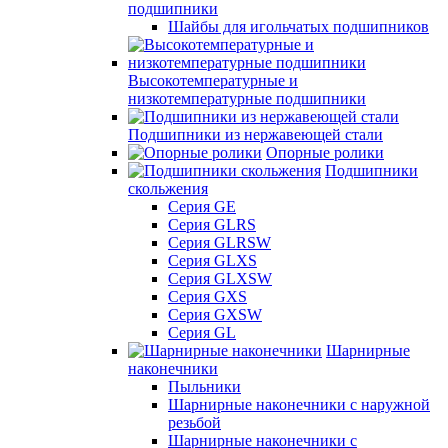
подшипники
Шайбы для игольчатых подшипников
Высокотемпературные и
низкотемпературные подшипники
Подшипники из нержавеющей стали
Опорные ролики
Подшипники
скольжения
Серия GE
Серия GLRS
Серия GLRSW
Серия GLXS
Серия GLXSW
Серия GXS
Серия GXSW
Серия GL
Шарнирные
наконечники
Пыльники
Шарнирные наконечники с наружной
резьбой
Шарнирные наконечники с