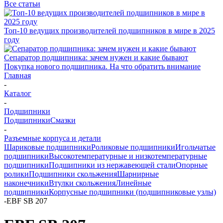
Все статьи
Топ-10 ведущих производителей подшипников в мире в 2025
году
Сепаратор подшипника: зачем нужен и какие бывают
Покупка нового подшипника. На что обратить внимание
Главная
-
Каталог
-
Подшипники
Подшипники
Смазки
-
Разъемные корпуса и детали
Шариковые подшипники
Роликовые подшипники
Игольчатые
подшипники
Высокотемпературные и низкотемпературные
подшипники
Подшипники из нержавеющей стали
Опорные
ролики
Подшипники скольжения
Шарнирные
наконечники
Втулки скольжения
Линейные
подшипники
Корпусные подшипники (подшипниковые узлы)
-
EBF SB 207