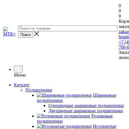
0
0
0
Корз
заказ
zaka
beari
+7 (4
700-
Заказ
звон
Меню
Каталог
Подшипники
Шариковые
подшипники
Однорядные шариковые подшипники
Двухрядные шариковые подшипники
Роликовые
подшипники
Игольчатые