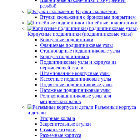
Шарнирные наконечники с внутренней
резьбой
Втулки скольжения
Втулки скольжения с бронзовым покрытием
Линейные подшипники
Корпусные подшипники (подшипниковые узлы)
Корпусные подшипники
Фланцевые подшипниковые узлы
Стационарные подшипниковые узлы
Корпуса подшипников
Подшипниковые узлы и корпуса из
нержавеющей стали
Штампованные корпусные узлы
Кассетные подшипниковые узлы
Подвесные подшипниковые узлы
Натяжные подшипниковые узлы
Роликоподшипниковые узлы для
метрических валов
Разъемные корпуса
и детали
Упорные кольца
Закрепительные втулки
Стяжные втулки
Разъемные корпуса