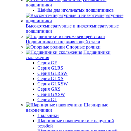
подшипники
Шайбы для игольчатых подшипников
Высокотемпературные и низкотемпературные
подшипники
Подшипники из нержавеющей стали
Опорные ролики
Подшипники
скольжения
Серия GE
Серия GLRS
Серия GLRSW
Серия GLXS
Серия GLXSW
Серия GXS
Серия GXSW
Серия GL
Шарнирные
наконечники
Пыльники
Шарнирные наконечники с наружной
резьбой