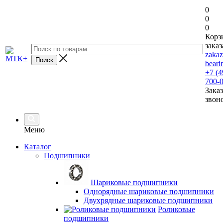
0
0
0
Корз
заказ
zaka
beari
+7 (4
700-
Заказ
звон
Меню
Каталог
Подшипники
Шариковые подшипники
Однорядные шариковые подшипники
Двухрядные шариковые подшипники
Роликовые
подшипники