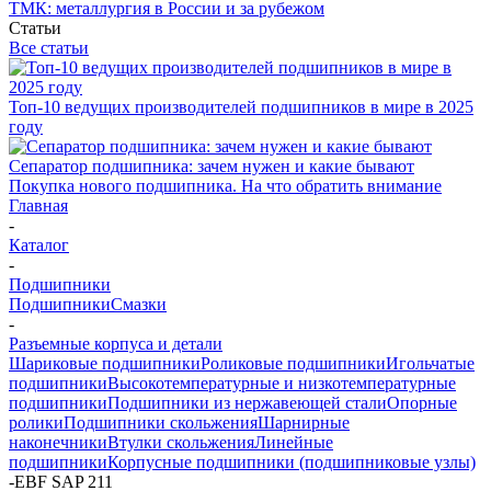
ТМК: металлургия в России и за рубежом
Статьи
Все статьи
Топ-10 ведущих производителей подшипников в мире в 2025
году
Сепаратор подшипника: зачем нужен и какие бывают
Покупка нового подшипника. На что обратить внимание
Главная
-
Каталог
-
Подшипники
Подшипники
Смазки
-
Разъемные корпуса и детали
Шариковые подшипники
Роликовые подшипники
Игольчатые
подшипники
Высокотемпературные и низкотемпературные
подшипники
Подшипники из нержавеющей стали
Опорные
ролики
Подшипники скольжения
Шарнирные
наконечники
Втулки скольжения
Линейные
подшипники
Корпусные подшипники (подшипниковые узлы)
-
EBF SAP 211