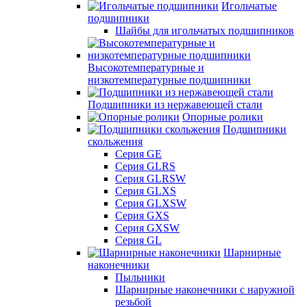
Игольчатые
подшипники
Шайбы для игольчатых подшипников
Высокотемпературные и
низкотемпературные подшипники
Подшипники из нержавеющей стали
Опорные ролики
Подшипники
скольжения
Серия GE
Серия GLRS
Серия GLRSW
Серия GLXS
Серия GLXSW
Серия GXS
Серия GXSW
Серия GL
Шарнирные
наконечники
Пыльники
Шарнирные наконечники с наружной
резьбой