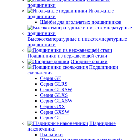
подшипники
Игольчатые
подшипники
Шайбы для игольчатых подшипников
Высокотемпературные и низкотемпературные
подшипники
Подшипники из нержавеющей стали
Опорные ролики
Подшипники
скольжения
Серия GE
Серия GLRS
Серия GLRSW
Серия GLXS
Серия GLXSW
Серия GXS
Серия GXSW
Серия GL
Шарнирные
наконечники
Пыльники