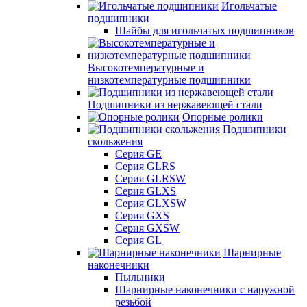
Игольчатые
подшипники
Шайбы для игольчатых подшипников
Высокотемпературные и
низкотемпературные подшипники
Подшипники из нержавеющей стали
Опорные ролики
Подшипники
скольжения
Серия GE
Серия GLRS
Серия GLRSW
Серия GLXS
Серия GLXSW
Серия GXS
Серия GXSW
Серия GL
Шарнирные
наконечники
Пыльники
Шарнирные наконечники с наружной
резьбой