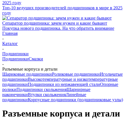
Топ-10 ведущих производителей подшипников в мире в 2025
году
Сепаратор подшипника: зачем нужен и какие бывают
Покупка нового подшипника. На что обратить внимание
Главная
-
Каталог
-
Подшипники
Подшипники
Смазки
-
Разъемные корпуса и детали
Шариковые подшипники
Роликовые подшипники
Игольчатые
подшипники
Высокотемпературные и низкотемпературные
подшипники
Подшипники из нержавеющей стали
Опорные
ролики
Подшипники скольжения
Шарнирные
наконечники
Втулки скольжения
Линейные
подшипники
Корпусные подшипники (подшипниковые узлы)
Разъемные корпуса и детали