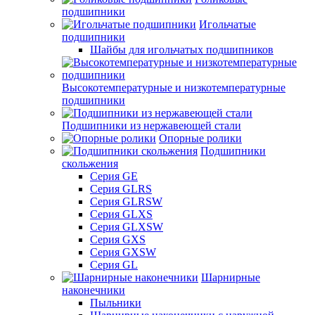
подшипники
Игольчатые
подшипники
Шайбы для игольчатых подшипников
Высокотемпературные и низкотемпературные
подшипники
Подшипники из нержавеющей стали
Опорные ролики
Подшипники
скольжения
Серия GE
Серия GLRS
Серия GLRSW
Серия GLXS
Серия GLXSW
Серия GXS
Серия GXSW
Серия GL
Шарнирные
наконечники
Пыльники