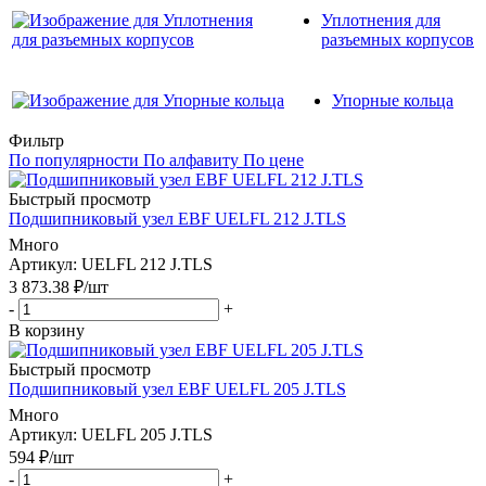
Уплотнения для
разъемных корпусов
Упорные кольца
Фильтр
По популярности
По алфавиту
По цене
Быстрый просмотр
Подшипниковый узел EBF UELFL 212 J.TLS
Много
Артикул
: UELFL 212 J.TLS
3 873.38
₽
/шт
-
+
В корзину
Быстрый просмотр
Подшипниковый узел EBF UELFL 205 J.TLS
Много
Артикул
: UELFL 205 J.TLS
594
₽
/шт
-
+