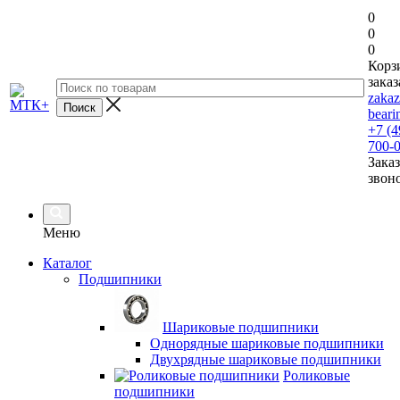
0
0
0
Корз
заказ
zaka
beari
+7 (4
700-
Заказ
звон
Меню
Каталог
Подшипники
Шариковые подшипники
Однорядные шариковые подшипники
Двухрядные шариковые подшипники
Роликовые
подшипники