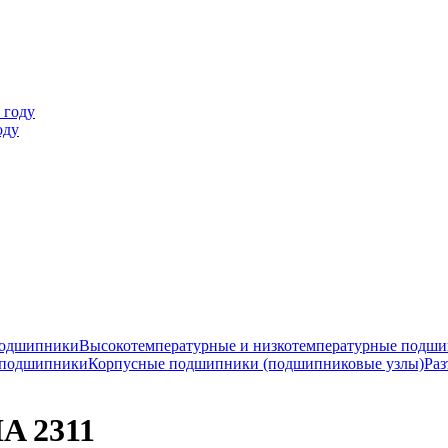
оду
подшипники
Высокотемпературные и низкотемпературные подш
 подшипники
Корпусные подшипники (подшипниковые узлы)
Раз
A 2311