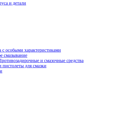
уса и детали
а с особыми характеристиками
е смазывание
Противозадирочные и смазочные средства
 пистолеты для смазки
и