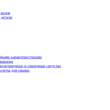
 валов
 детали
обыми характеристиками
зывание
возадирочные и смазочные средства
олеты для смазки