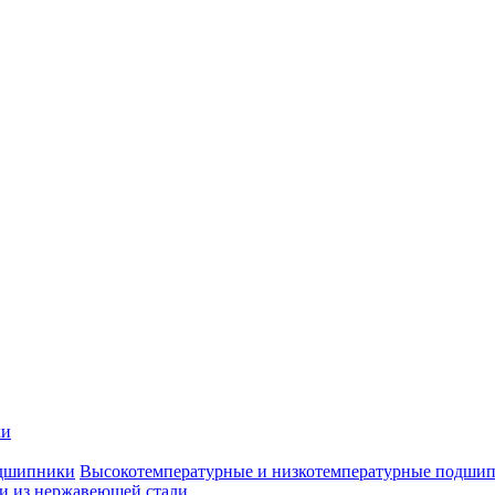
ки
Высокотемпературные и низкотемпературные подши
 из нержавеющей стали