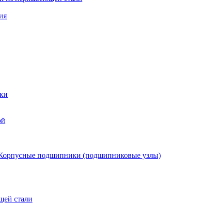
ия
ки
ой
Корпусные подшипники (подшипниковые узлы)
щей стали