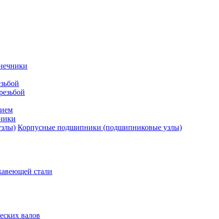
нечники
зьбой
резьбой
тием
ники
Корпусные подшипники (подшипниковые узлы)
жавеющей стали
еских валов