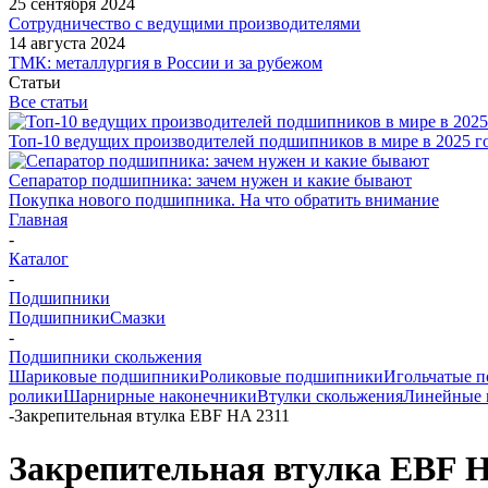
25 сентября 2024
Сотрудничество с ведущими производителями
14 августа 2024
ТМК: металлургия в России и за рубежом
Статьи
Все статьи
Топ-10 ведущих производителей подшипников в мире в 2025 г
Сепаратор подшипника: зачем нужен и какие бывают
Покупка нового подшипника. На что обратить внимание
Главная
-
Каталог
-
Подшипники
Подшипники
Смазки
-
Подшипники скольжения
Шариковые подшипники
Роликовые подшипники
Игольчатые 
ролики
Шарнирные наконечники
Втулки скольжения
Линейные
-
Закрепительная втулка EBF HA 2311
Закрепительная втулка EBF H