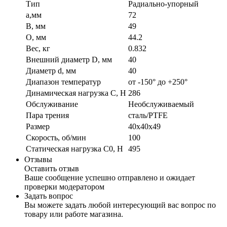
Тип
Радиально-упорный
a,мм
72
B, мм
49
O, мм
44.2
Вес, кг
0.832
Внешний диаметр D, мм
40
Диаметр d, мм
40
Диапазон температур
от -150° до +250°
Динамическая нагрузка C, Н
286
Обслуживание
Необслуживаемый
Пара трения
сталь/PTFE
Размер
40x40x49
Скорость, об/мин
100
Статическая нагрузка C0, Н
495
Отзывы
Оставить отзыв
Ваше сообщение успешно отправлено и ожидает
проверки модератором
Задать вопрос
Вы можете задать любой интересующий вас вопрос по
товару или работе магазина.