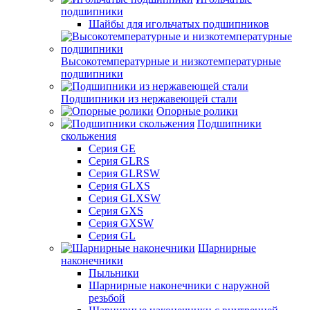
подшипники
Шайбы для игольчатых подшипников
Высокотемпературные и низкотемпературные
подшипники
Подшипники из нержавеющей стали
Опорные ролики
Подшипники
скольжения
Серия GE
Серия GLRS
Серия GLRSW
Серия GLXS
Серия GLXSW
Серия GXS
Серия GXSW
Серия GL
Шарнирные
наконечники
Пыльники
Шарнирные наконечники с наружной
резьбой