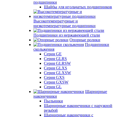
подшипники
Шайбы для игольчатых подшипников
Высокотемпературные и
низкотемпературные подшипники
Подшипники из нержавеющей стали
Опорные ролики
Подшипники
скольжения
Серия GE
Серия GLRS
Серия GLRSW
Серия GLXS
Серия GLXSW
Серия GXS
Серия GXSW
Серия GL
Шарнирные
наконечники
Пыльники
Шарнирные наконечники с наружной
резьбой
Шарнирные наконечники с