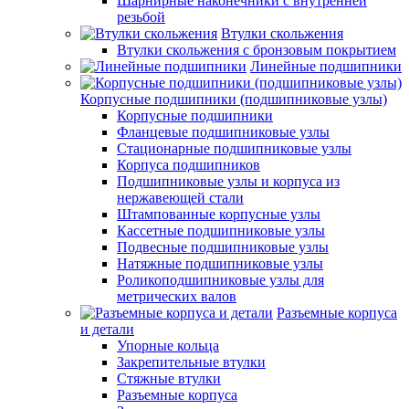
Шарнирные наконечники с внутренней
резьбой
Втулки скольжения
Втулки скольжения с бронзовым покрытием
Линейные подшипники
Корпусные подшипники (подшипниковые узлы)
Корпусные подшипники
Фланцевые подшипниковые узлы
Стационарные подшипниковые узлы
Корпуса подшипников
Подшипниковые узлы и корпуса из
нержавеющей стали
Штампованные корпусные узлы
Кассетные подшипниковые узлы
Подвесные подшипниковые узлы
Натяжные подшипниковые узлы
Роликоподшипниковые узлы для
метрических валов
Разъемные корпуса
и детали
Упорные кольца
Закрепительные втулки
Стяжные втулки
Разъемные корпуса