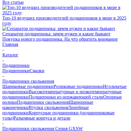
Все статьи
Топ-10 ведущих производителей подшипников в мире в 2025
году
Сепаратор подшипника: зачем нужен и какие бывают
Покупка нового подшипника. На что обратить внимание
Главная
-
Каталог
-
Подшипники
Подшипники
Смазки
-
Подшипники скольжения
Шариковые подшипники
Роликовые подшипники
Игольчатые
подшипники
Высокотемпературные и низкотемпературные
подшипники
Подшипники из нержавеющей стали
Опорные
ролики
Подшипники скольжения
Шарнирные
наконечники
Втулки скольжения
Линейные
подшипники
Корпусные подшипники (подшипниковые
узлы)
Разъемные корпуса и детали
-
Подшипники скольжения Серия GXSW