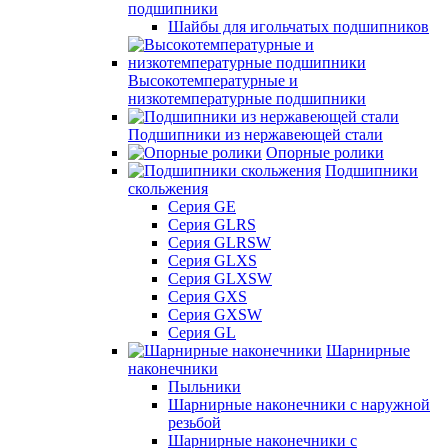
подшипники
Шайбы для игольчатых подшипников
Высокотемпературные и
низкотемпературные подшипники
Подшипники из нержавеющей стали
Опорные ролики
Подшипники
скольжения
Серия GE
Серия GLRS
Серия GLRSW
Серия GLXS
Серия GLXSW
Серия GXS
Серия GXSW
Серия GL
Шарнирные
наконечники
Пыльники
Шарнирные наконечники с наружной
резьбой
Шарнирные наконечники с