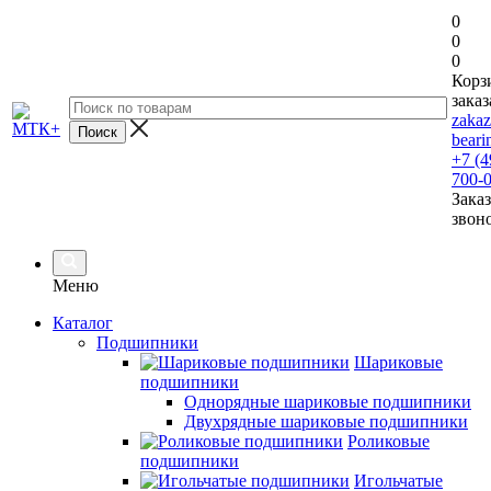
0
0
0
Корз
заказ
zaka
beari
+7 (4
700-
Заказ
звон
Меню
Каталог
Подшипники
Шариковые
подшипники
Однорядные шариковые подшипники
Двухрядные шариковые подшипники
Роликовые
подшипники
Игольчатые