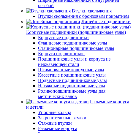
Шарнирные наконечники с внутренней
резьбой
Втулки скольжения
Втулки скольжения с бронзовым покрытием
Линейные подшипники
Корпусные подшипники (подшипниковые узлы)
Корпусные подшипники
Фланцевые подшипниковые узлы
Стационарные подшипниковые узлы
Корпуса подшипников
Подшипниковые узлы и корпуса из
нержавеющей стали
Штампованные корпусные узлы
Кассетные подшипниковые узлы
Подвесные подшипниковые узлы
Натяжные подшипниковые узлы
Роликоподшипниковые узлы для
метрических валов
Разъемные корпуса
и детали
Упорные кольца
Закрепительные втулки
Стяжные втулки
Разъемные корпуса