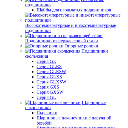
подшипники
Шайбы для игольчатых подшипников
Высокотемпературные и низкотемпературные
подшипники
Подшипники из нержавеющей стали
Опорные ролики
Подшипники
скольжения
Серия GE
Серия GLRS
Серия GLRSW
Серия GLXS
Серия GLXSW
Серия GXS
Серия GXSW
Серия GL
Шарнирные
наконечники
Пыльники
Шарнирные наконечники с наружной
резьбой