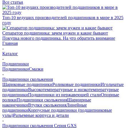
Все статьи
Топ-10 ведущих производителей подшипников в мире в 2025
году
Сепаратор подшипника: зачем нужен и какие бывают
Покупка нового подшипника. На что обратить внимание
Главная
-
Каталог
-
Подшипники
Подшипники
Смазки
-
Подшипники скольжения
Шариковые подшипники
Роликовые подшипники
Игольчатые
подшипники
Высокотемпературные и низкотемпературные
подшипники
Подшипники из нержавеющей стали
Опорные
ролики
Подшипники скольжения
Шарнирные
наконечники
Втулки скольжения
Линейные
подшипники
Корпусные подшипники (подшипниковые
узлы)
Разъемные корпуса и детали
-
Подшипники скольжения Серия GXS