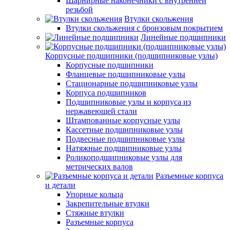
Шарнирные наконечники с внутренней
резьбой
Втулки скольжения
Втулки скольжения с бронзовым покрытием
Линейные подшипники
Корпусные подшипники (подшипниковые узлы)
Корпусные подшипники
Фланцевые подшипниковые узлы
Стационарные подшипниковые узлы
Корпуса подшипников
Подшипниковые узлы и корпуса из
нержавеющей стали
Штампованные корпусные узлы
Кассетные подшипниковые узлы
Подвесные подшипниковые узлы
Натяжные подшипниковые узлы
Роликоподшипниковые узлы для
метрических валов
Разъемные корпуса
и детали
Упорные кольца
Закрепительные втулки
Стяжные втулки
Разъемные корпуса