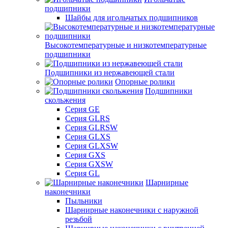
подшипники
Шайбы для игольчатых подшипников
Высокотемпературные и низкотемпературные
подшипники
Подшипники из нержавеющей стали
Опорные ролики
Подшипники
скольжения
Серия GE
Серия GLRS
Серия GLRSW
Серия GLXS
Серия GLXSW
Серия GXS
Серия GXSW
Серия GL
Шарнирные
наконечники
Пыльники
Шарнирные наконечники с наружной
резьбой