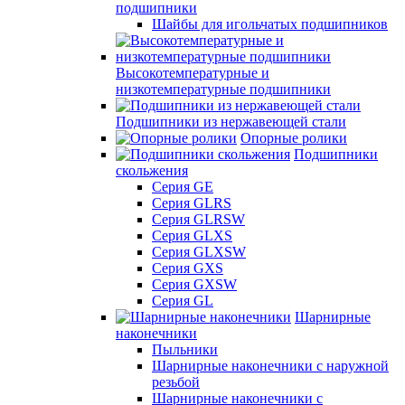
подшипники
Шайбы для игольчатых подшипников
Высокотемпературные и
низкотемпературные подшипники
Подшипники из нержавеющей стали
Опорные ролики
Подшипники
скольжения
Серия GE
Серия GLRS
Серия GLRSW
Серия GLXS
Серия GLXSW
Серия GXS
Серия GXSW
Серия GL
Шарнирные
наконечники
Пыльники
Шарнирные наконечники с наружной
резьбой
Шарнирные наконечники с