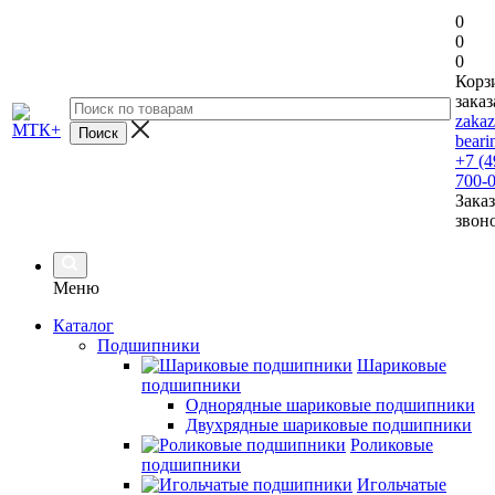
0
0
0
Корз
заказ
zaka
beari
+7 (4
700-
Заказ
звон
Меню
Каталог
Подшипники
Шариковые
подшипники
Однорядные шариковые подшипники
Двухрядные шариковые подшипники
Роликовые
подшипники
Игольчатые