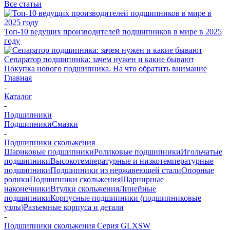
Все статьи
Топ-10 ведущих производителей подшипников в мире в 2025
году
Сепаратор подшипника: зачем нужен и какие бывают
Покупка нового подшипника. На что обратить внимание
Главная
-
Каталог
-
Подшипники
Подшипники
Смазки
-
Подшипники скольжения
Шариковые подшипники
Роликовые подшипники
Игольчатые
подшипники
Высокотемпературные и низкотемпературные
подшипники
Подшипники из нержавеющей стали
Опорные
ролики
Подшипники скольжения
Шарнирные
наконечники
Втулки скольжения
Линейные
подшипники
Корпусные подшипники (подшипниковые
узлы)
Разъемные корпуса и детали
-
Подшипники скольжения Серия GLXSW