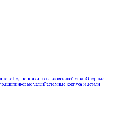
ипники
Подшипники из нержавеющей стали
Опорные
подшипниковые узлы)
Разъемные корпуса и детали