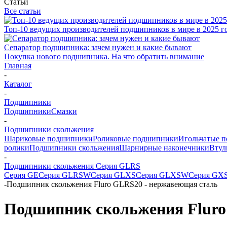
Статьи
Все статьи
Топ-10 ведущих производителей подшипников в мире в 2025 г
Сепаратор подшипника: зачем нужен и какие бывают
Покупка нового подшипника. На что обратить внимание
Главная
-
Каталог
-
Подшипники
Подшипники
Смазки
-
Подшипники скольжения
Шариковые подшипники
Роликовые подшипники
Игольчатые 
ролики
Подшипники скольжения
Шарнирные наконечники
Втул
-
Подшипники скольжения Серия GLRS
Серия GE
Серия GLRSW
Серия GLXS
Серия GLXSW
Серия GX
-
Подшипник скольжения Fluro GLRS20 - нержавеющая сталь
Подшипник скольжения Fluro