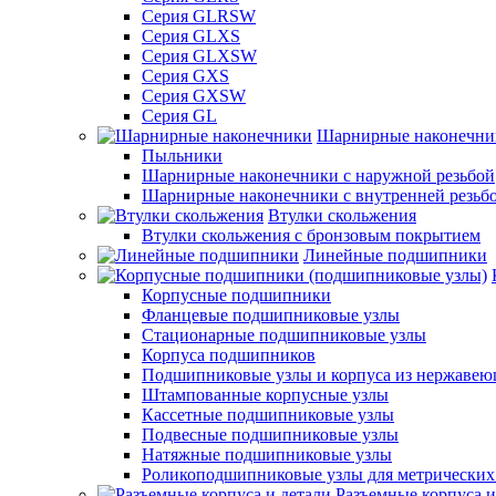
Серия GLRSW
Серия GLXS
Серия GLXSW
Серия GXS
Серия GXSW
Серия GL
Шарнирные наконечни
Пыльники
Шарнирные наконечники с наружной резьбой
Шарнирные наконечники с внутренней резьб
Втулки скольжения
Втулки скольжения с бронзовым покрытием
Линейные подшипники
Корпусные подшипники
Фланцевые подшипниковые узлы
Стационарные подшипниковые узлы
Корпуса подшипников
Подшипниковые узлы и корпуса из нержавею
Штампованные корпусные узлы
Кассетные подшипниковые узлы
Подвесные подшипниковые узлы
Натяжные подшипниковые узлы
Роликоподшипниковые узлы для метрических
Разъемные корпуса и