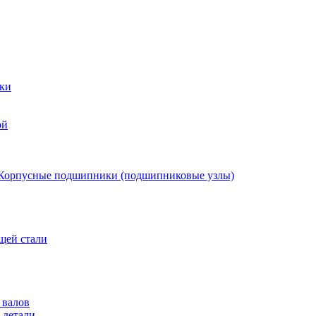
ки
ой
Корпусные подшипники (подшипниковые узлы)
щей стали
 валов
 детали