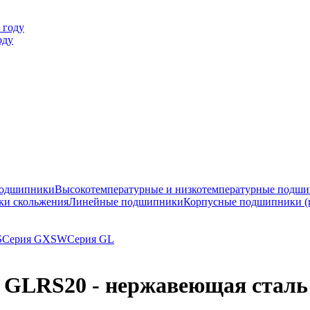
оду
подшипники
Высокотемпературные и низкотемпературные подш
ки скольжения
Линейные подшипники
Корпусные подшипники (
S
Серия GXSW
Серия GL
 GLRS20 - нержавеющая сталь