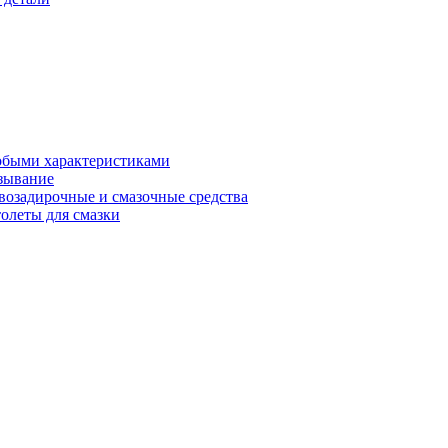
обыми характеристиками
зывание
возадирочные и смазочные средства
олеты для смазки