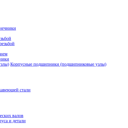
нечники
зьбой
резьбой
тием
ники
Корпусные подшипники (подшипниковые узлы)
жавеющей стали
еских валов
уса и детали