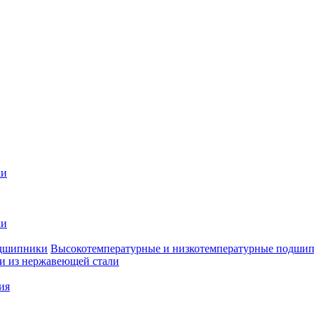
ки
ки
Высокотемпературные и низкотемпературные подши
 из нержавеющей стали
ия