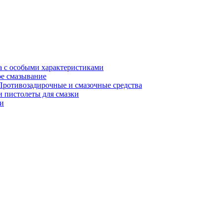
а с особыми характеристиками
е смазывание
Противозадирочные и смазочные средства
 пистолеты для смазки
и