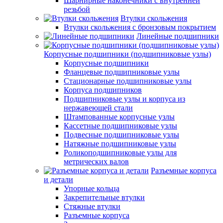
Шарнирные наконечники с внутренней
резьбой
Втулки скольжения
Втулки скольжения с бронзовым покрытием
Линейные подшипники
Корпусные подшипники (подшипниковые узлы)
Корпусные подшипники
Фланцевые подшипниковые узлы
Стационарные подшипниковые узлы
Корпуса подшипников
Подшипниковые узлы и корпуса из
нержавеющей стали
Штампованные корпусные узлы
Кассетные подшипниковые узлы
Подвесные подшипниковые узлы
Натяжные подшипниковые узлы
Роликоподшипниковые узлы для
метрических валов
Разъемные корпуса
и детали
Упорные кольца
Закрепительные втулки
Стяжные втулки
Разъемные корпуса