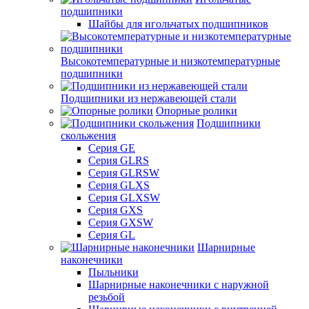
подшипники
Шайбы для игольчатых подшипников
Высокотемпературные и низкотемпературные
подшипники
Подшипники из нержавеющей стали
Опорные ролики
Подшипники
скольжения
Серия GE
Серия GLRS
Серия GLRSW
Серия GLXS
Серия GLXSW
Серия GXS
Серия GXSW
Серия GL
Шарнирные
наконечники
Пыльники
Шарнирные наконечники с наружной
резьбой