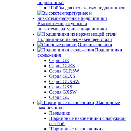
подшипники
Шайбы для игольчатых подшипников
Высокотемпературные и
низкотемпературные подшипники
Подшипники из нержавеющей стали
Опорные ролики
Подшипники
скольжения
Серия GE
Серия GLRS
Серия GLRSW
Серия GLXS
Серия GLXSW
Серия GXS
Серия GXSW
Серия GL
Шарнирные
наконечники
Пыльники
Шарнирные наконечники с наружной
резьбой
Шарнирные наконечники с