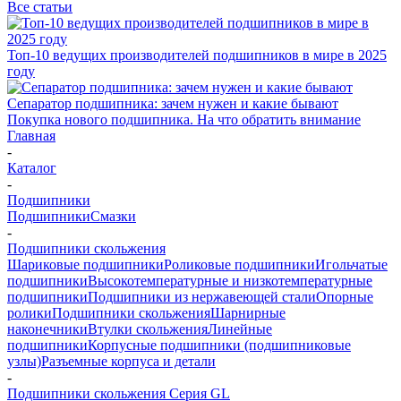
Все статьи
Топ-10 ведущих производителей подшипников в мире в 2025
году
Сепаратор подшипника: зачем нужен и какие бывают
Покупка нового подшипника. На что обратить внимание
Главная
-
Каталог
-
Подшипники
Подшипники
Смазки
-
Подшипники скольжения
Шариковые подшипники
Роликовые подшипники
Игольчатые
подшипники
Высокотемпературные и низкотемпературные
подшипники
Подшипники из нержавеющей стали
Опорные
ролики
Подшипники скольжения
Шарнирные
наконечники
Втулки скольжения
Линейные
подшипники
Корпусные подшипники (подшипниковые
узлы)
Разъемные корпуса и детали
-
Подшипники скольжения Серия GL