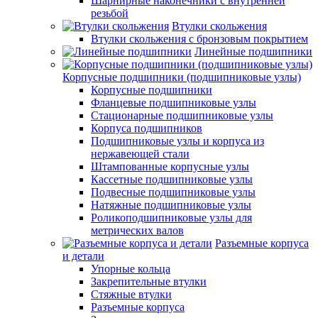
Шарнирные наконечники с внутренней
резьбой
Втулки скольжения
Втулки скольжения с бронзовым покрытием
Линейные подшипники
Корпусные подшипники (подшипниковые узлы)
Корпусные подшипники
Фланцевые подшипниковые узлы
Стационарные подшипниковые узлы
Корпуса подшипников
Подшипниковые узлы и корпуса из
нержавеющей стали
Штампованные корпусные узлы
Кассетные подшипниковые узлы
Подвесные подшипниковые узлы
Натяжные подшипниковые узлы
Роликоподшипниковые узлы для
метрических валов
Разъемные корпуса
и детали
Упорные кольца
Закрепительные втулки
Стяжные втулки
Разъемные корпуса