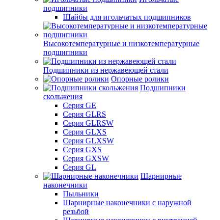
подшипники
Шайбы для игольчатых подшипников
Высокотемпературные и низкотемпературные
подшипники
Подшипники из нержавеющей стали
Опорные ролики
Подшипники
скольжения
Серия GE
Серия GLRS
Серия GLRSW
Серия GLXS
Серия GLXSW
Серия GXS
Серия GXSW
Серия GL
Шарнирные
наконечники
Пыльники
Шарнирные наконечники с наружной
резьбой