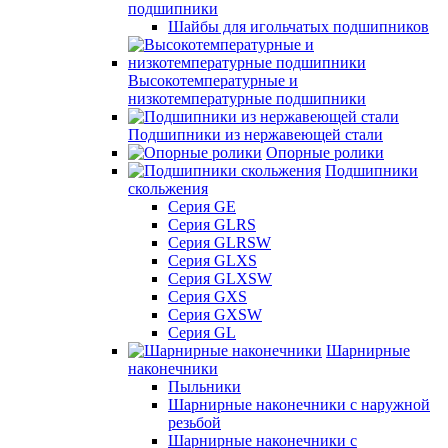
подшипники
Шайбы для игольчатых подшипников
Высокотемпературные и
низкотемпературные подшипники
Подшипники из нержавеющей стали
Опорные ролики
Подшипники
скольжения
Серия GE
Серия GLRS
Серия GLRSW
Серия GLXS
Серия GLXSW
Серия GXS
Серия GXSW
Серия GL
Шарнирные
наконечники
Пыльники
Шарнирные наконечники с наружной
резьбой
Шарнирные наконечники с