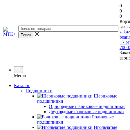
0
0
0
Корз
заказ
zaka
beari
+7 (4
700-
Заказ
звон
Меню
Каталог
Подшипники
Шариковые
подшипники
Однорядные шариковые подшипники
Двухрядные шариковые подшипники
Роликовые
подшипники
Игольчатые