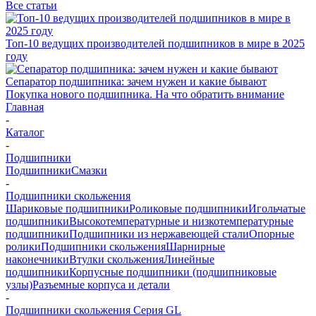
Все статьи
Топ-10 ведущих производителей подшипников в мире в 2025
году
Сепаратор подшипника: зачем нужен и какие бывают
Покупка нового подшипника. На что обратить внимание
Главная
-
Каталог
-
Подшипники
Подшипники
Смазки
-
Подшипники скольжения
Шариковые подшипники
Роликовые подшипники
Игольчатые
подшипники
Высокотемпературные и низкотемпературные
подшипники
Подшипники из нержавеющей стали
Опорные
ролики
Подшипники скольжения
Шарнирные
наконечники
Втулки скольжения
Линейные
подшипники
Корпусные подшипники (подшипниковые
узлы)
Разъемные корпуса и детали
-
Подшипники скольжения Серия GL