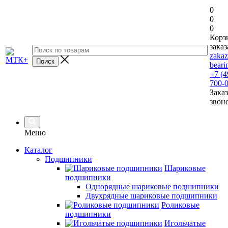
0
0
0
Корз
заказ
zaka
beari
+7 (4
700-
Заказ
звон
Меню
Каталог
Подшипники
Шариковые
подшипники
Однорядные шариковые подшипники
Двухрядные шариковые подшипники
Роликовые
подшипники
Игольчатые