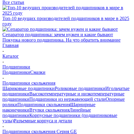
Все статьи
Топ-10 ведущих производителей подшипников в мире в 2025
году
Сепаратор подшипника: зачем нужен и какие бывают
Покупка нового подшипника. На что обратить внимание
Главная
-
Каталог
-
Подшипники
Подшипники
Смазки
-
Подшипники скольжения
Шариковые подшипники
Роликовые подшипники
Игольчатые
подшипники
Высокотемпературные и низкотемпературные
подшипники
Подшипники из нержавеющей стали
Опорные
ролики
Подшипники скольжения
Шарнирные
наконечники
Втулки скольжения
Линейные
подшипники
Корпусные подшипники (подшипниковые
узлы)
Разъемные корпуса и детали
-
Подшипники скольжения Серия GE