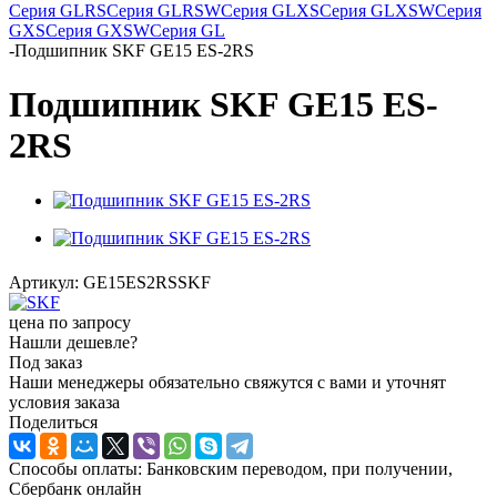
Серия GLRS
Серия GLRSW
Серия GLXS
Серия GLXSW
Серия
GXS
Серия GXSW
Серия GL
-
Подшипник SKF GE15 ES-2RS
Подшипник SKF GE15 ES-
2RS
Артикул:
GE15ES2RSSKF
цена по запросу
Нашли дешевле?
Под заказ
Наши менеджеры обязательно свяжутся с вами и уточнят
условия заказа
Поделиться
Способы оплаты: Банковским переводом, при получении,
Сбербанк онлайн