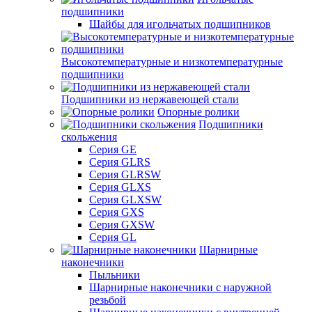
подшипники
Шайбы для игольчатых подшипников
Высокотемпературные и низкотемпературные
подшипники
Подшипники из нержавеющей стали
Опорные ролики
Подшипники
скольжения
Серия GE
Серия GLRS
Серия GLRSW
Серия GLXS
Серия GLXSW
Серия GXS
Серия GXSW
Серия GL
Шарнирные
наконечники
Пыльники
Шарнирные наконечники с наружной
резьбой