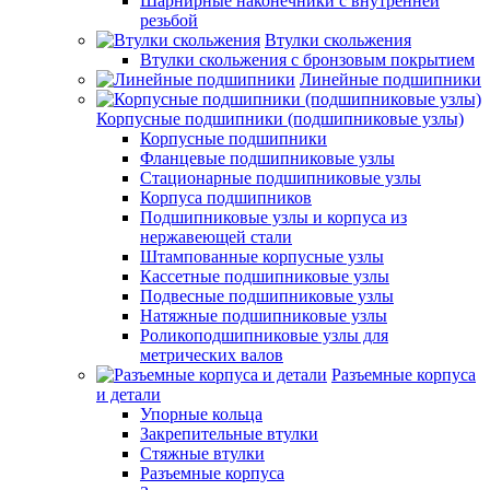
Шарнирные наконечники с внутренней
резьбой
Втулки скольжения
Втулки скольжения с бронзовым покрытием
Линейные подшипники
Корпусные подшипники (подшипниковые узлы)
Корпусные подшипники
Фланцевые подшипниковые узлы
Стационарные подшипниковые узлы
Корпуса подшипников
Подшипниковые узлы и корпуса из
нержавеющей стали
Штампованные корпусные узлы
Кассетные подшипниковые узлы
Подвесные подшипниковые узлы
Натяжные подшипниковые узлы
Роликоподшипниковые узлы для
метрических валов
Разъемные корпуса
и детали
Упорные кольца
Закрепительные втулки
Стяжные втулки
Разъемные корпуса