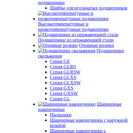
подшипники
Шайбы для игольчатых подшипников
Высокотемпературные и
низкотемпературные подшипники
Подшипники из нержавеющей стали
Опорные ролики
Подшипники
скольжения
Серия GE
Серия GLRS
Серия GLRSW
Серия GLXS
Серия GLXSW
Серия GXS
Серия GXSW
Серия GL
Шарнирные
наконечники
Пыльники
Шарнирные наконечники с наружной
резьбой
Шарнирные наконечники с