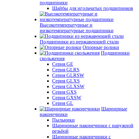
подшипники
Шайбы для игольчатых подшипников
Высокотемпературные и
низкотемпературные подшипники
Подшипники из нержавеющей стали
Опорные ролики
Подшипники
скольжения
Серия GE
Серия GLRS
Серия GLRSW
Серия GLXS
Серия GLXSW
Серия GXS
Серия GXSW
Серия GL
Шарнирные
наконечники
Пыльники
Шарнирные наконечники с наружной
резьбой
Шарнирные наконечники с