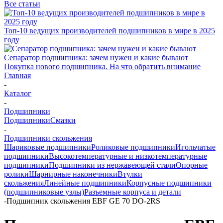
Все статьи
Топ-10 ведущих производителей подшипников в мире в 2025
году
Сепаратор подшипника: зачем нужен и какие бывают
Покупка нового подшипника. На что обратить внимание
Главная
-
Каталог
-
Подшипники
Подшипники
Смазки
-
Подшипники скольжения
Шариковые подшипники
Роликовые подшипники
Игольчатые
подшипники
Высокотемпературные и низкотемпературные
подшипники
Подшипники из нержавеющей стали
Опорные
ролики
Шарнирные наконечники
Втулки
скольжения
Линейные подшипники
Корпусные подшипники
(подшипниковые узлы)
Разъемные корпуса и детали
-
Подшипник скольжения EBF GE 70 DO-2RS