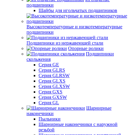
подшипники
Шайбы для игольчатых подшипников
Высокотемпературные и низкотемпературные
подшипники
Подшипники из нержавеющей стали
Опорные ролики
Подшипники
скольжения
Серия GE
Серия GLRS
Серия GLRSW
Серия GLXS
Серия GLXSW
Серия GXS
Серия GXSW
Серия GL
Шарнирные
наконечники
Пыльники
Шарнирные наконечники с наружной
резьбой