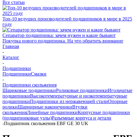
Все статьи
Топ-10 ведущих производителей подшипников в мире в 2025
году
Сепаратор подшипника: зачем нужен и какие бывают
Покупка нового подшипника. На что обратить внимание
Главная
-
Каталог
-
Подшипники
Подшипники
Смазки
-
Подшипники скольжения
Шариковые подшипники
Роликовые подшипники
Игольчатые
подшипники
Высокотемпературные и низкотемпературные
подшипники
Подшипники из нержавеющей стали
Опорные
ролики
Шарнирные наконечники
Втулки
скольжения
Линейные подшипники
Корпусные подшипники
(подшипниковые узлы)
Разъемные корпуса и детали
-
Подшипник скольжения EBF GE 30 UK