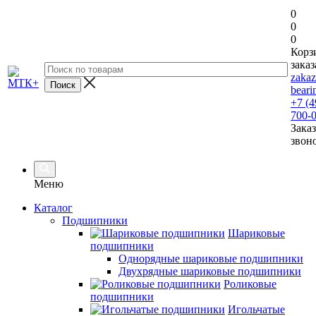
0
0
0
Корз
заказ
zaka
beari
+7 (4
700-
Заказ
звон
Меню
Каталог
Подшипники
Шариковые
подшипники
Однорядные шариковые подшипники
Двухрядные шариковые подшипники
Роликовые
подшипники
Игольчатые