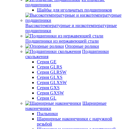
подшипники
Шайбы для игольчатых подшипников
Высокотемпературные и низкотемпературные
подшипники
Подшипники из нержавеющей стали
Опорные ролики
Подшипники
скольжения
Серия GE
Серия GLRS
Серия GLRSW
Серия GLXS
Серия GLXSW
Серия GXS
Серия GXSW
Серия GL
Шарнирные
наконечники
Пыльники
Шарнирные наконечники с наружной
резьбой