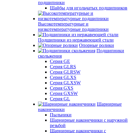
подшипники
Шайбы для игольчатых подшипников
Высокотемпературные и
низкотемпературные подшипники
Подшипники из нержавеющей стали
Опорные ролики
Подшипники
скольжения
Серия GE
Серия GLRS
Серия GLRSW
Серия GLXS
Серия GLXSW
Серия GXS
Серия GXSW
Серия GL
Шарнирные
наконечники
Пыльники
Шарнирные наконечники с наружной
резьбой
Шарнирные наконечники с