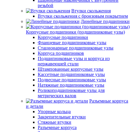
Шарнирные наконечники с внутренней
резьбой
Втулки скольжения
Втулки скольжения с бронзовым покрытием
Линейные подшипники
Корпусные подшипники (подшипниковые узлы)
Корпусные подшипники
Фланцевые подшипниковые узлы
Стационарные подшипниковые узлы
Корпуса подшипников
Подшипниковые узлы и корпуса из
нержавеющей стали
Штампованные корпусные узлы
Кассетные подшипниковые узлы
Подвесные подшипниковые узлы
Натяжные подшипниковые узлы
Роликоподшипниковые узлы для
метрических валов
Разъемные корпуса
и детали
Упорные кольца
Закрепительные втулки
Стяжные втулки
Разъемные корпуса