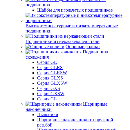
подшипники
Шайбы для игольчатых подшипников
Высокотемпературные и низкотемпературные
подшипники
Подшипники из нержавеющей стали
Опорные ролики
Подшипники
скольжения
Серия GE
Серия GLRS
Серия GLRSW
Серия GLXS
Серия GLXSW
Серия GXS
Серия GXSW
Серия GL
Шарнирные
наконечники
Пыльники
Шарнирные наконечники с наружной
резьбой