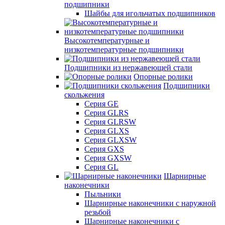
подшипники
Шайбы для игольчатых подшипников
Высокотемпературные и
низкотемпературные подшипники
Подшипники из нержавеющей стали
Опорные ролики
Подшипники
скольжения
Серия GE
Серия GLRS
Серия GLRSW
Серия GLXS
Серия GLXSW
Серия GXS
Серия GXSW
Серия GL
Шарнирные
наконечники
Пыльники
Шарнирные наконечники с наружной
резьбой
Шарнирные наконечники с