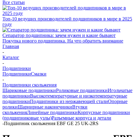
Все статьи
Топ-10 ведущих производителей подшипников в мире в 2025
году
Сепаратор подшипника: зачем нужен и какие бывают
Покупка нового подшипника. На что обратить внимание
Главная
-
Каталог
-
Подшипники
Подшипники
Смазки
-
Подшипники скольжения
Шариковые подшипники
Роликовые подшипники
Игольчатые
подшипники
Высокотемпературные и низкотемпературные
подшипники
Подшипники из нержавеющей стали
Опорные
ролики
Шарнирные наконечники
Втулки
скольжения
Линейные подшипники
Корпусные подшипники
(подшипниковые узлы)
Разъемные корпуса и детали
-
Подшипник скольжения EBF GE 25 UK-2RS