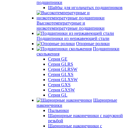
подшипники
Шайбы для игольчатых подшипников
Высокотемпературные и
низкотемпературные подшипники
Подшипники из нержавеющей стали
Опорные ролики
Подшипники
скольжения
Серия GE
Серия GLRS
Серия GLRSW
Серия GLXS
Серия GLXSW
Серия GXS
Серия GXSW
Серия GL
Шарнирные
наконечники
Пыльники
Шарнирные наконечники с наружной
резьбой
Шарнирные наконечники с