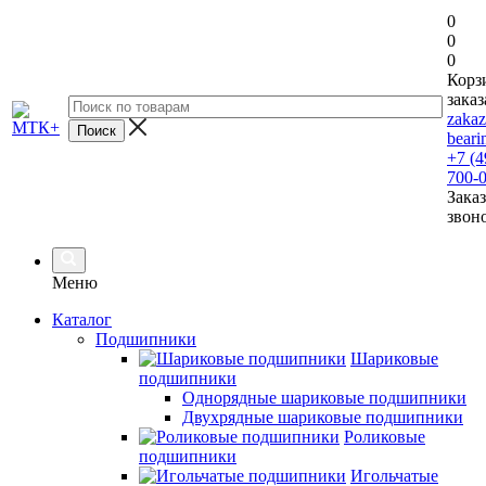
0
0
0
Корз
заказ
zaka
beari
+7 (4
700-
Заказ
звон
Меню
Каталог
Подшипники
Шариковые
подшипники
Однорядные шариковые подшипники
Двухрядные шариковые подшипники
Роликовые
подшипники
Игольчатые