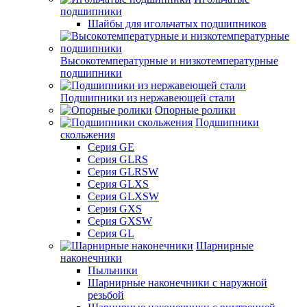
подшипники
Шайбы для игольчатых подшипников
Высокотемпературные и низкотемпературные
подшипники
Подшипники из нержавеющей стали
Опорные ролики
Подшипники
скольжения
Серия GE
Серия GLRS
Серия GLRSW
Серия GLXS
Серия GLXSW
Серия GXS
Серия GXSW
Серия GL
Шарнирные
наконечники
Пыльники
Шарнирные наконечники с наружной
резьбой