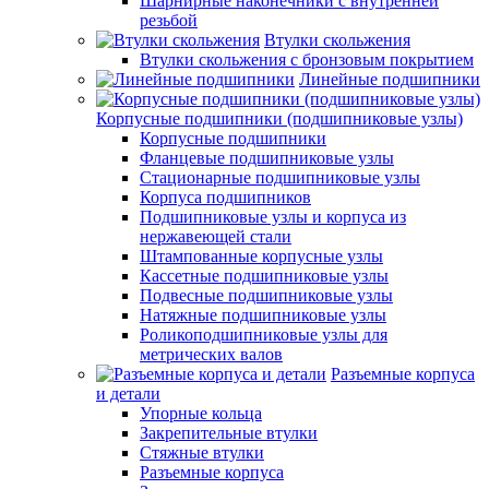
Шарнирные наконечники с внутренней
резьбой
Втулки скольжения
Втулки скольжения с бронзовым покрытием
Линейные подшипники
Корпусные подшипники (подшипниковые узлы)
Корпусные подшипники
Фланцевые подшипниковые узлы
Стационарные подшипниковые узлы
Корпуса подшипников
Подшипниковые узлы и корпуса из
нержавеющей стали
Штампованные корпусные узлы
Кассетные подшипниковые узлы
Подвесные подшипниковые узлы
Натяжные подшипниковые узлы
Роликоподшипниковые узлы для
метрических валов
Разъемные корпуса
и детали
Упорные кольца
Закрепительные втулки
Стяжные втулки
Разъемные корпуса