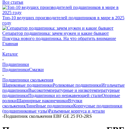
Все статьи
Топ-10 ведущих производителей подшипников в мире в 2025
году
Сепаратор подшипника: зачем нужен и какие бывают
Покупка нового подшипника. На что обратить внимание
Главная
-
Каталог
-
Подшипники
Подшипники
Смазки
-
Подшипники скольжения
Шариковые подшипники
Роликовые подшипники
Игольчатые
подшипники
Высокотемпературные и низкотемпературные
подшипники
Подшипники из нержавеющей стали
Опорные
ролики
Шарнирные наконечники
Втулки
скольжения
Линейные подшипники
Корпусные подшипники
(подшипниковые узлы)
Разъемные корпуса и детали
-
Подшипник скольжения EBF GE 25 FO-2RS