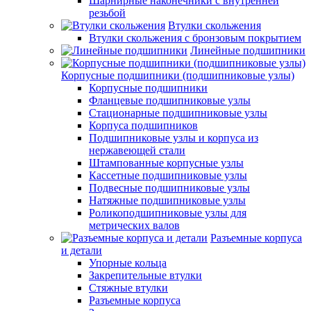
Шарнирные наконечники с внутренней
резьбой
Втулки скольжения
Втулки скольжения с бронзовым покрытием
Линейные подшипники
Корпусные подшипники (подшипниковые узлы)
Корпусные подшипники
Фланцевые подшипниковые узлы
Стационарные подшипниковые узлы
Корпуса подшипников
Подшипниковые узлы и корпуса из
нержавеющей стали
Штампованные корпусные узлы
Кассетные подшипниковые узлы
Подвесные подшипниковые узлы
Натяжные подшипниковые узлы
Роликоподшипниковые узлы для
метрических валов
Разъемные корпуса
и детали
Упорные кольца
Закрепительные втулки
Стяжные втулки
Разъемные корпуса