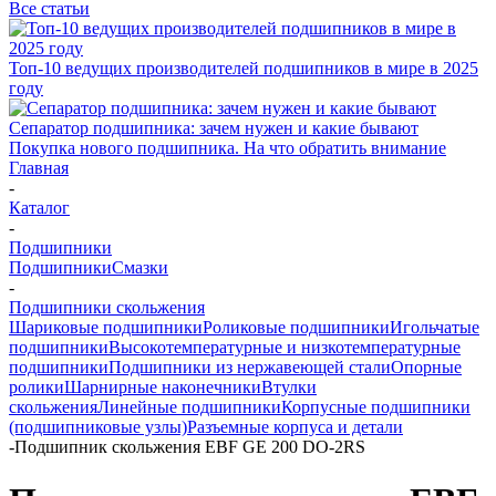
Все статьи
Топ-10 ведущих производителей подшипников в мире в 2025
году
Сепаратор подшипника: зачем нужен и какие бывают
Покупка нового подшипника. На что обратить внимание
Главная
-
Каталог
-
Подшипники
Подшипники
Смазки
-
Подшипники скольжения
Шариковые подшипники
Роликовые подшипники
Игольчатые
подшипники
Высокотемпературные и низкотемпературные
подшипники
Подшипники из нержавеющей стали
Опорные
ролики
Шарнирные наконечники
Втулки
скольжения
Линейные подшипники
Корпусные подшипники
(подшипниковые узлы)
Разъемные корпуса и детали
-
Подшипник скольжения EBF GE 200 DO-2RS