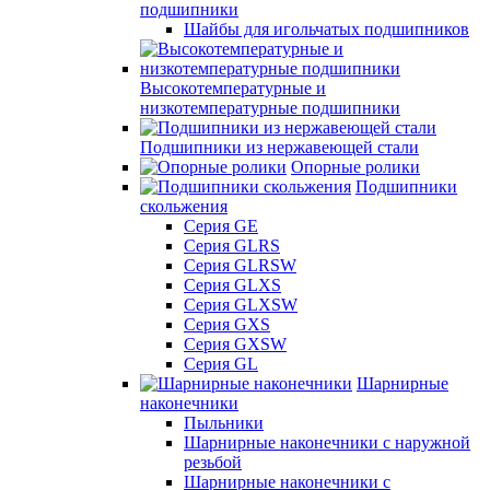
подшипники
Шайбы для игольчатых подшипников
Высокотемпературные и
низкотемпературные подшипники
Подшипники из нержавеющей стали
Опорные ролики
Подшипники
скольжения
Серия GE
Серия GLRS
Серия GLRSW
Серия GLXS
Серия GLXSW
Серия GXS
Серия GXSW
Серия GL
Шарнирные
наконечники
Пыльники
Шарнирные наконечники с наружной
резьбой
Шарнирные наконечники с