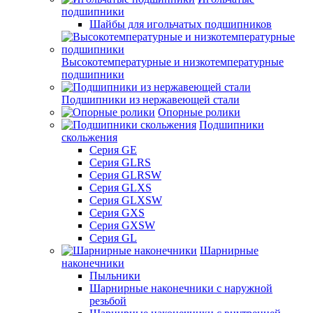
подшипники
Шайбы для игольчатых подшипников
Высокотемпературные и низкотемпературные
подшипники
Подшипники из нержавеющей стали
Опорные ролики
Подшипники
скольжения
Серия GE
Серия GLRS
Серия GLRSW
Серия GLXS
Серия GLXSW
Серия GXS
Серия GXSW
Серия GL
Шарнирные
наконечники
Пыльники
Шарнирные наконечники с наружной
резьбой