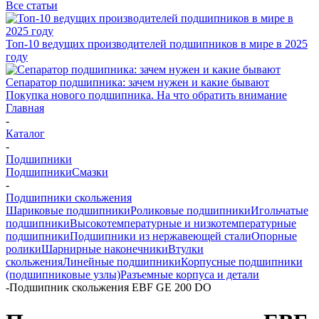
Все статьи
Топ-10 ведущих производителей подшипников в мире в 2025
году
Сепаратор подшипника: зачем нужен и какие бывают
Покупка нового подшипника. На что обратить внимание
Главная
-
Каталог
-
Подшипники
Подшипники
Смазки
-
Подшипники скольжения
Шариковые подшипники
Роликовые подшипники
Игольчатые
подшипники
Высокотемпературные и низкотемпературные
подшипники
Подшипники из нержавеющей стали
Опорные
ролики
Шарнирные наконечники
Втулки
скольжения
Линейные подшипники
Корпусные подшипники
(подшипниковые узлы)
Разъемные корпуса и детали
-
Подшипник скольжения EBF GE 200 DO