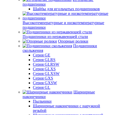
подшипники
Шайбы для игольчатых подшипников
Высокотемпературные и низкотемпературные
подшипники
Подшипники из нержавеющей стали
Опорные ролики
Подшипники
скольжения
Серия GE
Серия GLRS
Серия GLRSW
Серия GLXS
Серия GLXSW
Серия GXS
Серия GXSW
Серия GL
Шарнирные
наконечники
Пыльники
Шарнирные наконечники с наружной
резьбой