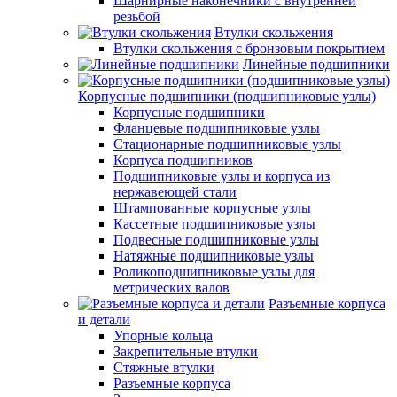
Шарнирные наконечники с внутренней
резьбой
Втулки скольжения
Втулки скольжения с бронзовым покрытием
Линейные подшипники
Корпусные подшипники (подшипниковые узлы)
Корпусные подшипники
Фланцевые подшипниковые узлы
Стационарные подшипниковые узлы
Корпуса подшипников
Подшипниковые узлы и корпуса из
нержавеющей стали
Штампованные корпусные узлы
Кассетные подшипниковые узлы
Подвесные подшипниковые узлы
Натяжные подшипниковые узлы
Роликоподшипниковые узлы для
метрических валов
Разъемные корпуса
и детали
Упорные кольца
Закрепительные втулки
Стяжные втулки
Разъемные корпуса