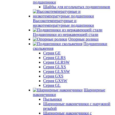
подшипники
Шайбы для игольчатых подшипников
Высокотемпературные и
низкотемпературные подшипники
Подшипники из нержавеющей стали
Опорные ролики
Подшипники
скольжения
Серия GE
Серия GLRS
Серия GLRSW
Серия GLXS
Серия GLXSW
Серия GXS
Серия GXSW
Серия GL
Шарнирные
наконечники
Пыльники
Шарнирные наконечники с наружной
резьбой
Шарнирные наконечники с