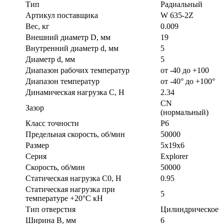
Тип
Радиальный
Артикул поставщика
W 635-2Z
Вес, кг
0.009
Внешний диаметр D, мм
19
Внутренний диаметр d, мм
5
Диаметр d, мм
5
Диапазон рабочих температур
от -40 до +100
Диапазон температур
от -40° до +100°
Динамическая нагрузка C, Н
2.34
CN
Зазор
(нормальный)
Класс точности
P6
Предельная скорость, об/мин
50000
Размер
5х19х6
Серия
Explorer
Скорость, об/мин
50000
Статическая нагрузка C0, Н
0.95
Статическая нагрузка при
5
температуре +20°С кН
Тип отверстия
Цилиндрическое
Ширина B, мм
6