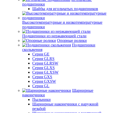
подшипники
Шайбы для игольчатых подшипников
Высокотемпературные и низкотемпературные
подшипники
Подшипники из нержавеющей стали
Опорные ролики
Подшипники
скольжения
Серия GE
Серия GLRS
Серия GLRSW
Серия GLXS
Серия GLXSW
Серия GXS
Серия GXSW
Серия GL
Шарнирные
наконечники
Пыльники
Шарнирные наконечники с наружной
резьбой