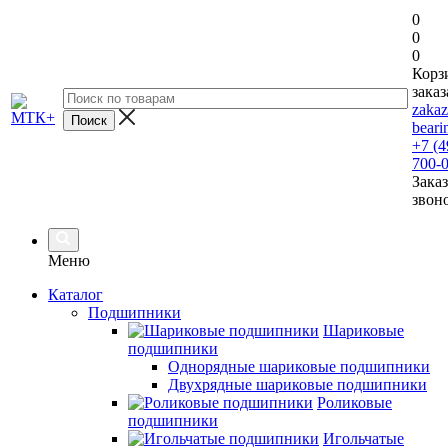
0
0
0
Корз
заказ
zaka
beari
+7 (4
700-
Заказ
звон
Меню
Каталог
Подшипники
Шариковые
подшипники
Однорядные шариковые подшипники
Двухрядные шариковые подшипники
Роликовые
подшипники
Игольчатые