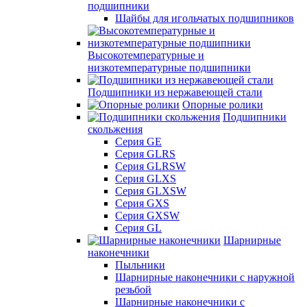
подшипники
Шайбы для игольчатых подшипников
Высокотемпературные и
низкотемпературные подшипники
Подшипники из нержавеющей стали
Опорные ролики
Подшипники
скольжения
Серия GE
Серия GLRS
Серия GLRSW
Серия GLXS
Серия GLXSW
Серия GXS
Серия GXSW
Серия GL
Шарнирные
наконечники
Пыльники
Шарнирные наконечники с наружной
резьбой
Шарнирные наконечники с