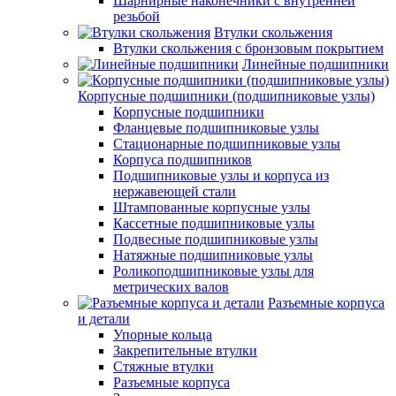
Шарнирные наконечники с внутренней
резьбой
Втулки скольжения
Втулки скольжения с бронзовым покрытием
Линейные подшипники
Корпусные подшипники (подшипниковые узлы)
Корпусные подшипники
Фланцевые подшипниковые узлы
Стационарные подшипниковые узлы
Корпуса подшипников
Подшипниковые узлы и корпуса из
нержавеющей стали
Штампованные корпусные узлы
Кассетные подшипниковые узлы
Подвесные подшипниковые узлы
Натяжные подшипниковые узлы
Роликоподшипниковые узлы для
метрических валов
Разъемные корпуса
и детали
Упорные кольца
Закрепительные втулки
Стяжные втулки
Разъемные корпуса