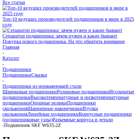
Все статьи
Топ-10 ведущих производителей подшипников в мире в 2025
году
Сепаратор подшипника: зачем нужен и какие бывают
Покупка нового подшипника. На что обратить внимание
Главная
-
Каталог
-
Подшипники
Подшипники
Смазки
-
Подшипники из нержавеющей стали
Шариковые подшипники
Роликовые подшипники
Игольчатые
подшипники
Высокотемпературные и низкотемпературные
подшипники
Опорные ролики
Подшипники
скольжения
Шарнирные наконечники
Втулки
скольжения
Линейные подшипники
Корпусные подшипники
(подшипниковые узлы)
Разъемные корпуса и детали
-
Подшипник SKF W635-2Z