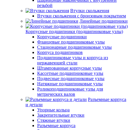
Шарнирные наконечники с внутренней
резьбой
Втулки скольжения
Втулки скольжения с бронзовым покрытием
Линейные подшипники
Корпусные подшипники (подшипниковые узлы)
Корпусные подшипники
Фланцевые подшипниковые узлы
Стационарные подшипниковые узлы
Корпуса подшипников
Подшипниковые узлы и корпуса из
нержавеющей стали
Штампованные корпусные узлы
Кассетные подшипниковые узлы
Подвесные подшипниковые узлы
Натяжные подшипниковые узлы
Роликоподшипниковые узлы для
метрических валов
Разъемные корпуса
и детали
Упорные кольца
Закрепительные втулки
Стяжные втулки
Разъемные корпуса