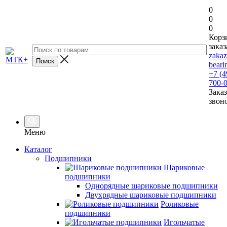
0
0
0
Корз
заказ
zaka
beari
+7 (4
700-
Заказ
звон
Меню
Каталог
Подшипники
Шариковые
подшипники
Однорядные шариковые подшипники
Двухрядные шариковые подшипники
Роликовые
подшипники
Игольчатые