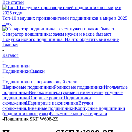
Все статьи
Топ-10 ведущих производителей подшипников в мире в 2025
году
Сепаратор подшипника: зачем нужен и какие бывают
Покупка нового подшипника. На что обратить внимание
Главная
-
Каталог
-
Подшипники
Подшипники
Смазки
-
Подшипники из нержавеющей стали
Шариковые подшипники
Роликовые подшипники
Игольчатые
подшипники
Высокотемпературные и низкотемпературные
подшипники
Опорные ролики
Подшипники
скольжения
Шарнирные наконечники
Втулки
скольжения
Линейные подшипники
Корпусные подшипники
(подшипниковые узлы)
Разъемные корпуса и детали
-
Подшипник SKF W608-2Z