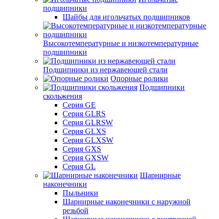
подшипники
Шайбы для игольчатых подшипников
Высокотемпературные и низкотемпературные
подшипники
Подшипники из нержавеющей стали
Опорные ролики
Подшипники
скольжения
Серия GE
Серия GLRS
Серия GLRSW
Серия GLXS
Серия GLXSW
Серия GXS
Серия GXSW
Серия GL
Шарнирные
наконечники
Пыльники
Шарнирные наконечники с наружной
резьбой