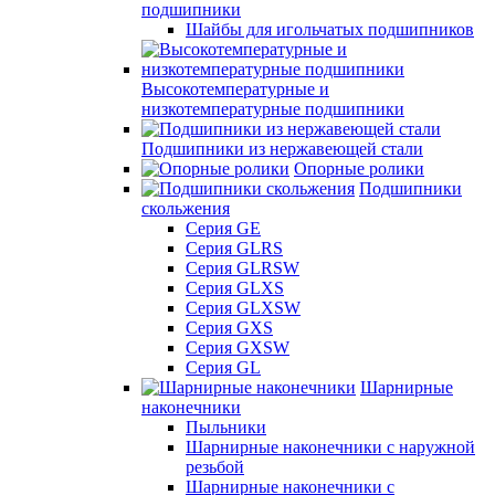
подшипники
Шайбы для игольчатых подшипников
Высокотемпературные и
низкотемпературные подшипники
Подшипники из нержавеющей стали
Опорные ролики
Подшипники
скольжения
Серия GE
Серия GLRS
Серия GLRSW
Серия GLXS
Серия GLXSW
Серия GXS
Серия GXSW
Серия GL
Шарнирные
наконечники
Пыльники
Шарнирные наконечники с наружной
резьбой
Шарнирные наконечники с