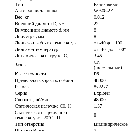
Тип
Радиальный
Артикул поставщика
W 608-2Z
Вес, кг
0.012
Внешний диаметр D, мм
22
Внутренний диаметр d, мм
8
Диаметр d, мм
8
Диапазон рабочих температур
от -40 до +100
Диапазон температур
от -40° до +100°
Динамическая нагрузка C, Н
3.45
CN
Зазор
(нормальный)
Класс точности
P6
Предельная скорость, об/мин
48000
Размер
8х22х7
Серия
Explorer
Скорость, об/мин
48000
Статическая нагрузка C0, Н
1.37
Статическая нагрузка при
8
температуре +20°С кН
Тип отверстия
Цилиндрическое
Ширина B, мм
7