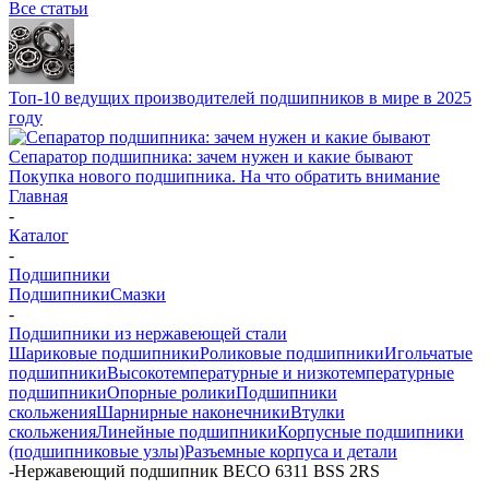
Все статьи
Топ-10 ведущих производителей подшипников в мире в 2025
году
Сепаратор подшипника: зачем нужен и какие бывают
Покупка нового подшипника. На что обратить внимание
Главная
-
Каталог
-
Подшипники
Подшипники
Смазки
-
Подшипники из нержавеющей стали
Шариковые подшипники
Роликовые подшипники
Игольчатые
подшипники
Высокотемпературные и низкотемпературные
подшипники
Опорные ролики
Подшипники
скольжения
Шарнирные наконечники
Втулки
скольжения
Линейные подшипники
Корпусные подшипники
(подшипниковые узлы)
Разъемные корпуса и детали
-
Нержавеющий подшипник BECO 6311 BSS 2RS