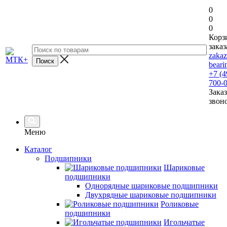
0
0
0
Корз
заказ
zaka
beari
+7 (4
700-
Заказ
звон
Меню
Каталог
Подшипники
Шариковые
подшипники
Однорядные шариковые подшипники
Двухрядные шариковые подшипники
Роликовые
подшипники
Игольчатые