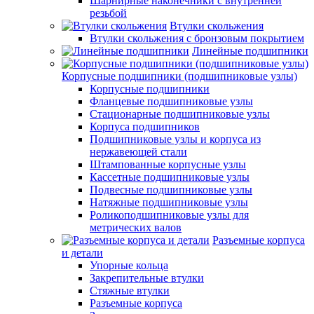
Шарнирные наконечники с внутренней
резьбой
Втулки скольжения
Втулки скольжения с бронзовым покрытием
Линейные подшипники
Корпусные подшипники (подшипниковые узлы)
Корпусные подшипники
Фланцевые подшипниковые узлы
Стационарные подшипниковые узлы
Корпуса подшипников
Подшипниковые узлы и корпуса из
нержавеющей стали
Штампованные корпусные узлы
Кассетные подшипниковые узлы
Подвесные подшипниковые узлы
Натяжные подшипниковые узлы
Роликоподшипниковые узлы для
метрических валов
Разъемные корпуса
и детали
Упорные кольца
Закрепительные втулки
Стяжные втулки
Разъемные корпуса