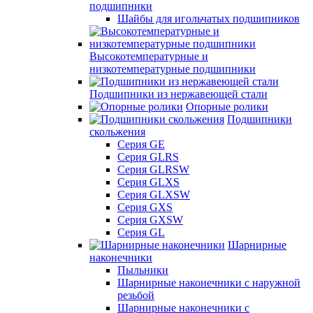
подшипники
Шайбы для игольчатых подшипников
Высокотемпературные и
низкотемпературные подшипники
Подшипники из нержавеющей стали
Опорные ролики
Подшипники
скольжения
Серия GE
Серия GLRS
Серия GLRSW
Серия GLXS
Серия GLXSW
Серия GXS
Серия GXSW
Серия GL
Шарнирные
наконечники
Пыльники
Шарнирные наконечники с наружной
резьбой
Шарнирные наконечники с