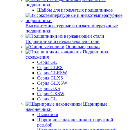
подшипники
Шайбы для игольчатых подшипников
Высокотемпературные и низкотемпературные
подшипники
Подшипники из нержавеющей стали
Опорные ролики
Подшипники
скольжения
Серия GE
Серия GLRS
Серия GLRSW
Серия GLXS
Серия GLXSW
Серия GXS
Серия GXSW
Серия GL
Шарнирные
наконечники
Пыльники
Шарнирные наконечники с наружной
резьбой