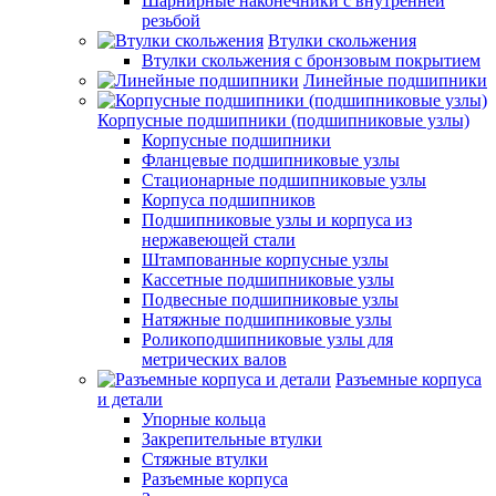
Шарнирные наконечники с внутренней
резьбой
Втулки скольжения
Втулки скольжения с бронзовым покрытием
Линейные подшипники
Корпусные подшипники (подшипниковые узлы)
Корпусные подшипники
Фланцевые подшипниковые узлы
Стационарные подшипниковые узлы
Корпуса подшипников
Подшипниковые узлы и корпуса из
нержавеющей стали
Штампованные корпусные узлы
Кассетные подшипниковые узлы
Подвесные подшипниковые узлы
Натяжные подшипниковые узлы
Роликоподшипниковые узлы для
метрических валов
Разъемные корпуса
и детали
Упорные кольца
Закрепительные втулки
Стяжные втулки
Разъемные корпуса