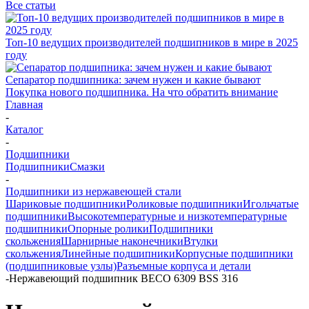
Все статьи
Топ-10 ведущих производителей подшипников в мире в 2025
году
Сепаратор подшипника: зачем нужен и какие бывают
Покупка нового подшипника. На что обратить внимание
Главная
-
Каталог
-
Подшипники
Подшипники
Смазки
-
Подшипники из нержавеющей стали
Шариковые подшипники
Роликовые подшипники
Игольчатые
подшипники
Высокотемпературные и низкотемпературные
подшипники
Опорные ролики
Подшипники
скольжения
Шарнирные наконечники
Втулки
скольжения
Линейные подшипники
Корпусные подшипники
(подшипниковые узлы)
Разъемные корпуса и детали
-
Нержавеющий подшипник BECO 6309 BSS 316