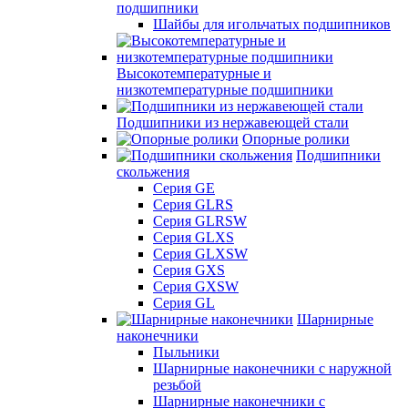
подшипники
Шайбы для игольчатых подшипников
Высокотемпературные и
низкотемпературные подшипники
Подшипники из нержавеющей стали
Опорные ролики
Подшипники
скольжения
Серия GE
Серия GLRS
Серия GLRSW
Серия GLXS
Серия GLXSW
Серия GXS
Серия GXSW
Серия GL
Шарнирные
наконечники
Пыльники
Шарнирные наконечники с наружной
резьбой
Шарнирные наконечники с