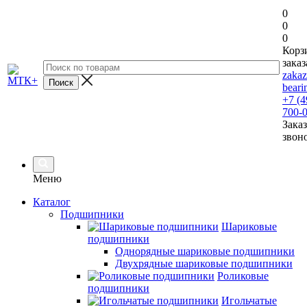
0
0
0
Корз
заказ
zaka
beari
+7 (4
700-
Заказ
звон
Меню
Каталог
Подшипники
Шариковые
подшипники
Однорядные шариковые подшипники
Двухрядные шариковые подшипники
Роликовые
подшипники
Игольчатые