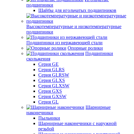
подшипники
Шайбы для игольчатых подшипников
Высокотемпературные и низкотемпературные
подшипники
Подшипники из нержавеющей стали
Опорные ролики
Подшипники
скольжения
Серия GE
Серия GLRS
Серия GLRSW
Серия GLXS
Серия GLXSW
Серия GXS
Серия GXSW
Серия GL
Шарнирные
наконечники
Пыльники
Шарнирные наконечники с наружной
резьбой