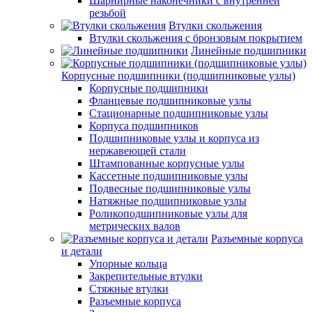
Шарнирные наконечники с внутренней
резьбой
Втулки скольжения
Втулки скольжения с бронзовым покрытием
Линейные подшипники
Корпусные подшипники (подшипниковые узлы)
Корпусные подшипники
Фланцевые подшипниковые узлы
Стационарные подшипниковые узлы
Корпуса подшипников
Подшипниковые узлы и корпуса из
нержавеющей стали
Штампованные корпусные узлы
Кассетные подшипниковые узлы
Подвесные подшипниковые узлы
Натяжные подшипниковые узлы
Роликоподшипниковые узлы для
метрических валов
Разъемные корпуса
и детали
Упорные кольца
Закрепительные втулки
Стяжные втулки
Разъемные корпуса