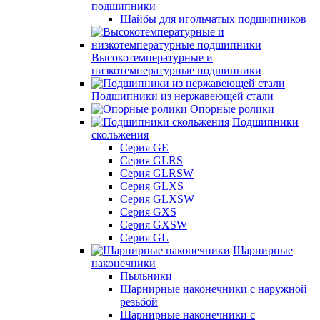
подшипники
Шайбы для игольчатых подшипников
Высокотемпературные и
низкотемпературные подшипники
Подшипники из нержавеющей стали
Опорные ролики
Подшипники
скольжения
Серия GE
Серия GLRS
Серия GLRSW
Серия GLXS
Серия GLXSW
Серия GXS
Серия GXSW
Серия GL
Шарнирные
наконечники
Пыльники
Шарнирные наконечники с наружной
резьбой
Шарнирные наконечники с