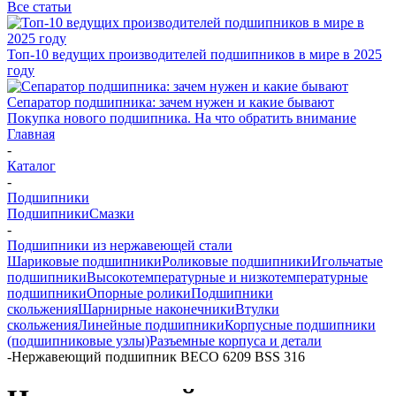
Все статьи
Топ-10 ведущих производителей подшипников в мире в 2025
году
Сепаратор подшипника: зачем нужен и какие бывают
Покупка нового подшипника. На что обратить внимание
Главная
-
Каталог
-
Подшипники
Подшипники
Смазки
-
Подшипники из нержавеющей стали
Шариковые подшипники
Роликовые подшипники
Игольчатые
подшипники
Высокотемпературные и низкотемпературные
подшипники
Опорные ролики
Подшипники
скольжения
Шарнирные наконечники
Втулки
скольжения
Линейные подшипники
Корпусные подшипники
(подшипниковые узлы)
Разъемные корпуса и детали
-
Нержавеющий подшипник BECO 6209 BSS 316