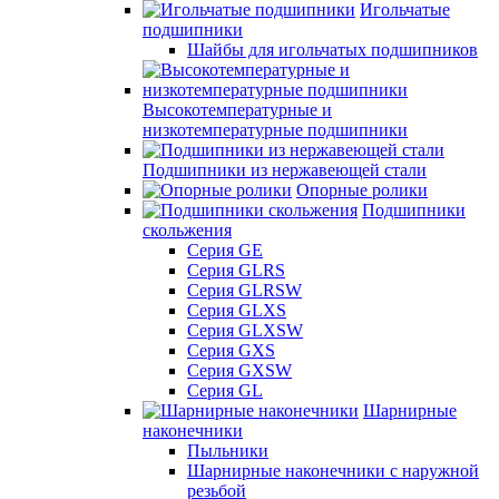
Игольчатые
подшипники
Шайбы для игольчатых подшипников
Высокотемпературные и
низкотемпературные подшипники
Подшипники из нержавеющей стали
Опорные ролики
Подшипники
скольжения
Серия GE
Серия GLRS
Серия GLRSW
Серия GLXS
Серия GLXSW
Серия GXS
Серия GXSW
Серия GL
Шарнирные
наконечники
Пыльники
Шарнирные наконечники с наружной
резьбой