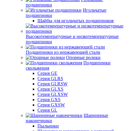
подшипники
Игольчатые
подшипники
Шайбы для игольчатых подшипников
Высокотемпературные и низкотемпературные
подшипники
Подшипники из нержавеющей стали
Опорные ролики
Подшипники
скольжения
Серия GE
Серия GLRS
Серия GLRSW
Серия GLXS
Серия GLXSW
Серия GXS
Серия GXSW
Серия GL
Шарнирные
наконечники
Пыльники