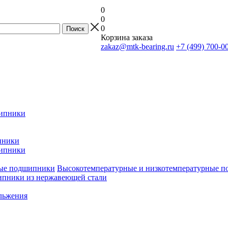
0
0
0
Корзина заказа
zakaz@mtk-bearing.ru
+7 (499) 700-0
ипники
пники
ипники
Высокотемпературные и низкотемпературные 
пники из нержавеющей стали
льжения