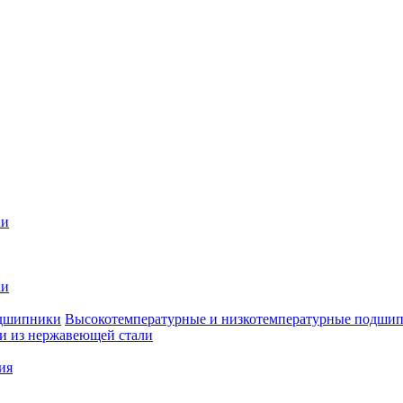
ки
ки
Высокотемпературные и низкотемпературные подши
 из нержавеющей стали
ия