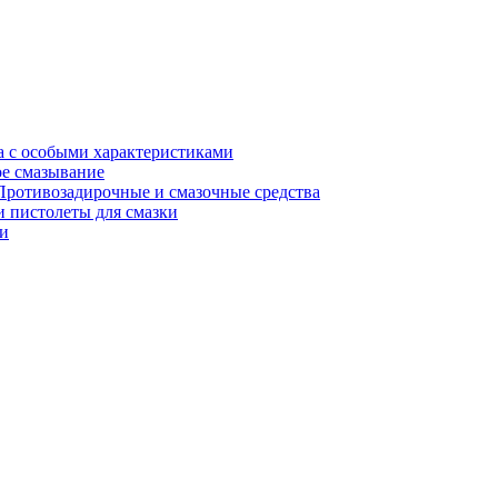
а с особыми характеристиками
е смазывание
Противозадирочные и смазочные средства
 пистолеты для смазки
и