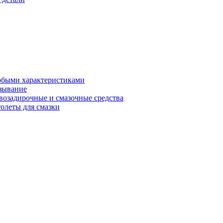
обыми характеристиками
зывание
возадирочные и смазочные средства
олеты для смазки