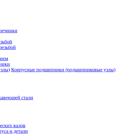
нечники
зьбой
резьбой
тием
ники
Корпусные подшипники (подшипниковые узлы)
жавеющей стали
еских валов
уса и детали