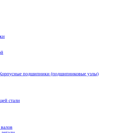
ки
ой
Корпусные подшипники (подшипниковые узлы)
щей стали
 валов
 детали