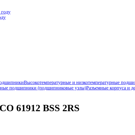
оду
подшипники
Высокотемпературные и низкотемпературные подш
ные подшипники (подшипниковые узлы)
Разъемные корпуса и д
O 61912 BSS 2RS