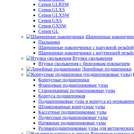
Серия GLRSW
Серия GLXS
Серия GLXSW
Серия GXS
Серия GXSW
Серия GL
Шарнирные наконечни
Пыльники
Шарнирные наконечники с наружной резьбой
Шарнирные наконечники с внутренней резьб
Втулки скольжения
Втулки скольжения с бронзовым покрытием
Линейные подшипники
Корпусные подшипники
Фланцевые подшипниковые узлы
Стационарные подшипниковые узлы
Корпуса подшипников
Подшипниковые узлы и корпуса из нержавею
Штампованные корпусные узлы
Кассетные подшипниковые узлы
Подвесные подшипниковые узлы
Натяжные подшипниковые узлы
Роликоподшипниковые узлы для метрических
Разъемные корпуса и