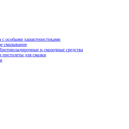
а с особыми характеристиками
е смазывание
Противозадирочные и смазочные средства
 пистолеты для смазки
и