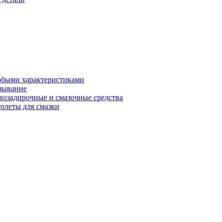
обыми характеристиками
зывание
возадирочные и смазочные средства
олеты для смазки