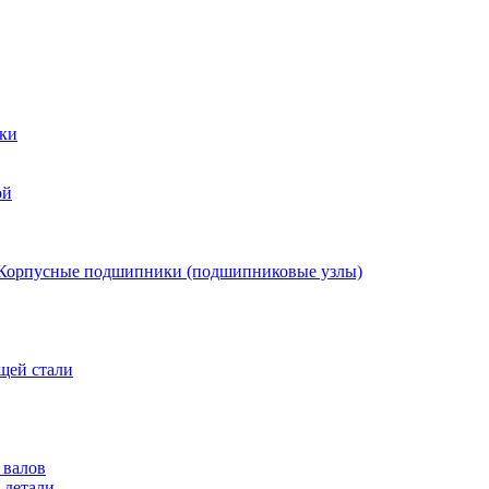
ки
ой
Корпусные подшипники (подшипниковые узлы)
щей стали
 валов
 детали