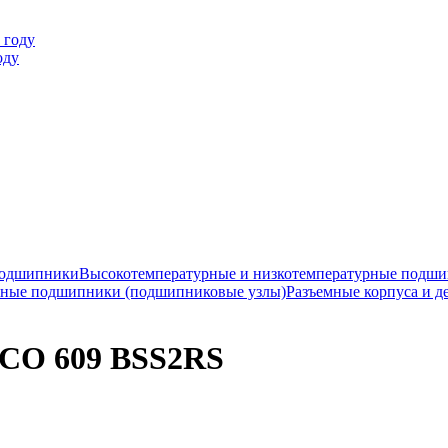
оду
подшипники
Высокотемпературные и низкотемпературные подш
ные подшипники (подшипниковые узлы)
Разъемные корпуса и д
CO 609 BSS2RS