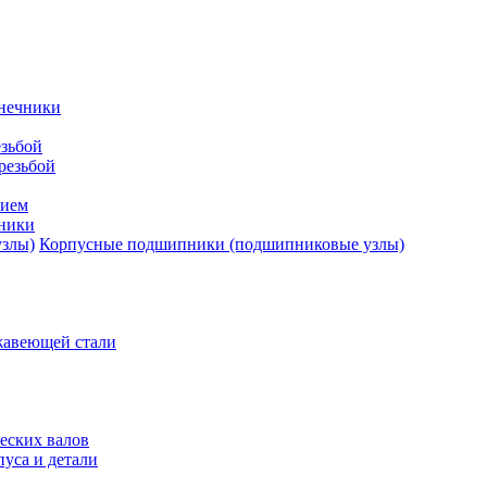
нечники
зьбой
резьбой
тием
ники
Корпусные подшипники (подшипниковые узлы)
жавеющей стали
еских валов
уса и детали