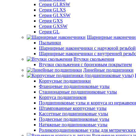
Серия GLRSW
Серия GLXS
Серия GLXSW
Серия GXS
Серия GXSW
Серия GL
Шарнирные наконечни
Пыльники
Шарнирные наконечники с наружной резьбой
Шарнирные наконечники с внутренней резьб
Втулки скольжения
Втулки скольжения с бронзовым покрытием
Линейные подшипники
Корпусные подшипники
Фланцевые подшипниковые узлы
Стационарные подшипниковые узлы
Корпуса подшипников
Подшипниковые узлы и корпуса из нержавею
Штампованные корпусные узлы
Кассетные подшипниковые узлы
Подвесные подшипниковые узлы
Натяжные подшипниковые узлы
Роликоподшипниковые узлы для метрических
Разъемные корпуса и