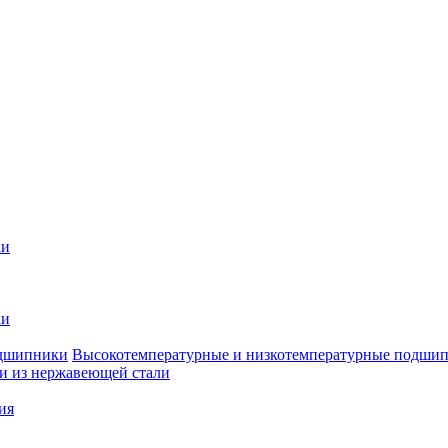
ки
ки
Высокотемпературные и низкотемпературные подши
 из нержавеющей стали
ия