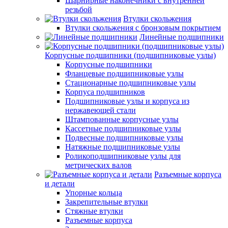
Шарнирные наконечники с внутренней
резьбой
Втулки скольжения
Втулки скольжения с бронзовым покрытием
Линейные подшипники
Корпусные подшипники (подшипниковые узлы)
Корпусные подшипники
Фланцевые подшипниковые узлы
Стационарные подшипниковые узлы
Корпуса подшипников
Подшипниковые узлы и корпуса из
нержавеющей стали
Штампованные корпусные узлы
Кассетные подшипниковые узлы
Подвесные подшипниковые узлы
Натяжные подшипниковые узлы
Роликоподшипниковые узлы для
метрических валов
Разъемные корпуса
и детали
Упорные кольца
Закрепительные втулки
Стяжные втулки
Разъемные корпуса