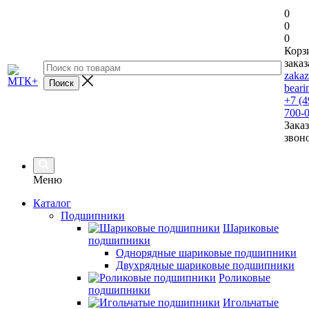
0
0
0
Корз
заказ
zaka
beari
+7 (4
700-
Заказ
звон
Меню
Каталог
Подшипники
Шариковые
подшипники
Однорядные шариковые подшипники
Двухрядные шариковые подшипники
Роликовые
подшипники
Игольчатые