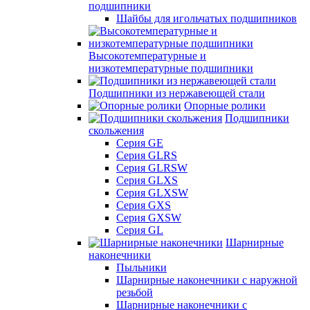
подшипники
Шайбы для игольчатых подшипников
Высокотемпературные и
низкотемпературные подшипники
Подшипники из нержавеющей стали
Опорные ролики
Подшипники
скольжения
Серия GE
Серия GLRS
Серия GLRSW
Серия GLXS
Серия GLXSW
Серия GXS
Серия GXSW
Серия GL
Шарнирные
наконечники
Пыльники
Шарнирные наконечники с наружной
резьбой
Шарнирные наконечники с