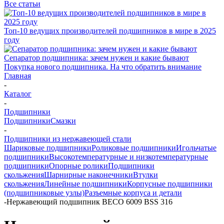
Все статьи
Топ-10 ведущих производителей подшипников в мире в 2025
году
Сепаратор подшипника: зачем нужен и какие бывают
Покупка нового подшипника. На что обратить внимание
Главная
-
Каталог
-
Подшипники
Подшипники
Смазки
-
Подшипники из нержавеющей стали
Шариковые подшипники
Роликовые подшипники
Игольчатые
подшипники
Высокотемпературные и низкотемпературные
подшипники
Опорные ролики
Подшипники
скольжения
Шарнирные наконечники
Втулки
скольжения
Линейные подшипники
Корпусные подшипники
(подшипниковые узлы)
Разъемные корпуса и детали
-
Нержавеющий подшипник BECO 6009 BSS 316