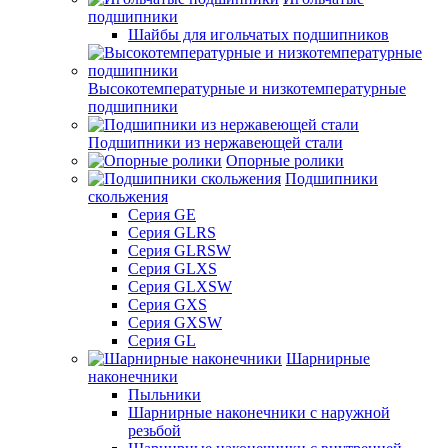
подшипники
Шайбы для игольчатых подшипников
Высокотемпературные и низкотемпературные
подшипники
Подшипники из нержавеющей стали
Опорные ролики
Подшипники
скольжения
Серия GE
Серия GLRS
Серия GLRSW
Серия GLXS
Серия GLXSW
Серия GXS
Серия GXSW
Серия GL
Шарнирные
наконечники
Пыльники
Шарнирные наконечники с наружной
резьбой