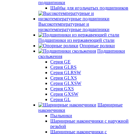
подшипники
Шайбы для игольчатых подшипников
Высокотемпературные и
низкотемпературные подшипники
Подшипники из нержавеющей стали
Опорные ролики
Подшипники
скольжения
Серия GE
Серия GLRS
Серия GLRSW
Серия GLXS
Серия GLXSW
Серия GXS
Серия GXSW
Серия GL
Шарнирные
наконечники
Пыльники
Шарнирные наконечники с наружной
резьбой
Шарнирные наконечники с