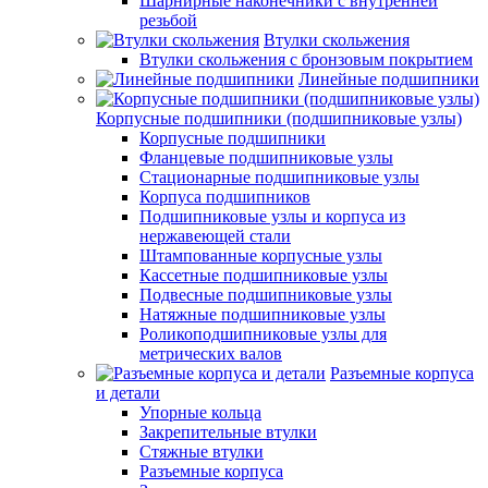
Шарнирные наконечники с внутренней
резьбой
Втулки скольжения
Втулки скольжения с бронзовым покрытием
Линейные подшипники
Корпусные подшипники (подшипниковые узлы)
Корпусные подшипники
Фланцевые подшипниковые узлы
Стационарные подшипниковые узлы
Корпуса подшипников
Подшипниковые узлы и корпуса из
нержавеющей стали
Штампованные корпусные узлы
Кассетные подшипниковые узлы
Подвесные подшипниковые узлы
Натяжные подшипниковые узлы
Роликоподшипниковые узлы для
метрических валов
Разъемные корпуса
и детали
Упорные кольца
Закрепительные втулки
Стяжные втулки
Разъемные корпуса