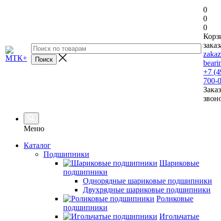
0
0
0
Корз
заказ
zaka
beari
+7 (4
700-
Заказ
звон
Меню
Каталог
Подшипники
Шариковые
подшипники
Однорядные шариковые подшипники
Двухрядные шариковые подшипники
Роликовые
подшипники
Игольчатые