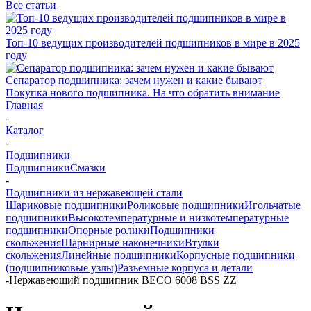
Все статьи
Топ-10 ведущих производителей подшипников в мире в 2025
году
Сепаратор подшипника: зачем нужен и какие бывают
Покупка нового подшипника. На что обратить внимание
Главная
-
Каталог
-
Подшипники
Подшипники
Смазки
-
Подшипники из нержавеющей стали
Шариковые подшипники
Роликовые подшипники
Игольчатые
подшипники
Высокотемпературные и низкотемпературные
подшипники
Опорные ролики
Подшипники
скольжения
Шарнирные наконечники
Втулки
скольжения
Линейные подшипники
Корпусные подшипники
(подшипниковые узлы)
Разъемные корпуса и детали
-
Нержавеющий подшипник BECO 6008 BSS ZZ