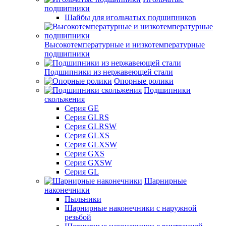
подшипники
Шайбы для игольчатых подшипников
Высокотемпературные и низкотемпературные
подшипники
Подшипники из нержавеющей стали
Опорные ролики
Подшипники
скольжения
Серия GE
Серия GLRS
Серия GLRSW
Серия GLXS
Серия GLXSW
Серия GXS
Серия GXSW
Серия GL
Шарнирные
наконечники
Пыльники
Шарнирные наконечники с наружной
резьбой