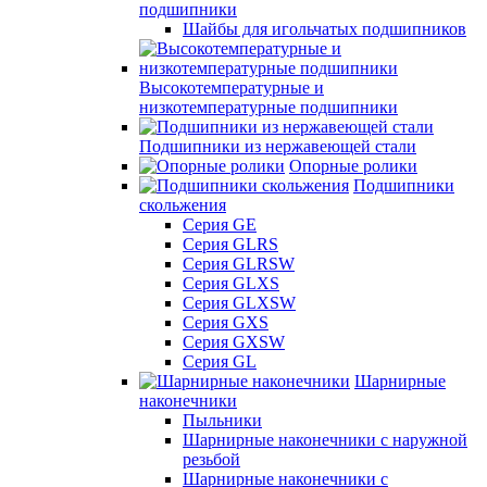
подшипники
Шайбы для игольчатых подшипников
Высокотемпературные и
низкотемпературные подшипники
Подшипники из нержавеющей стали
Опорные ролики
Подшипники
скольжения
Серия GE
Серия GLRS
Серия GLRSW
Серия GLXS
Серия GLXSW
Серия GXS
Серия GXSW
Серия GL
Шарнирные
наконечники
Пыльники
Шарнирные наконечники с наружной
резьбой
Шарнирные наконечники с