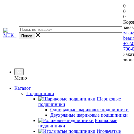
0
0
0
Корз
заказ
zaka
beari
+7 (4
700-
Заказ
звон
Меню
Каталог
Подшипники
Шариковые
подшипники
Однорядные шариковые подшипники
Двухрядные шариковые подшипники
Роликовые
подшипники
Игольчатые