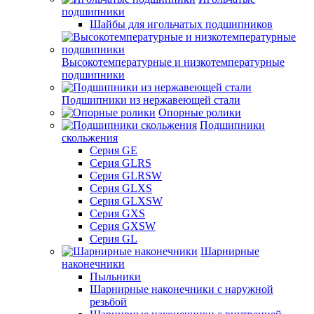
подшипники
Шайбы для игольчатых подшипников
Высокотемпературные и низкотемпературные
подшипники
Подшипники из нержавеющей стали
Опорные ролики
Подшипники
скольжения
Серия GE
Серия GLRS
Серия GLRSW
Серия GLXS
Серия GLXSW
Серия GXS
Серия GXSW
Серия GL
Шарнирные
наконечники
Пыльники
Шарнирные наконечники с наружной
резьбой