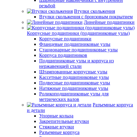
Шарнирные наконечники с внутренней
резьбой
Втулки скольжения
Втулки скольжения с бронзовым покрытием
Линейные подшипники
Корпусные подшипники (подшипниковые узлы)
Корпусные подшипники
Фланцевые подшипниковые узлы
Стационарные подшипниковые узлы
Корпуса подшипников
Подшипниковые узлы и корпуса из
нержавеющей стали
Штампованные корпусные узлы
Кассетные подшипниковые узлы
Подвесные подшипниковые узлы
Натяжные подшипниковые узлы
Роликоподшипниковые узлы для
метрических валов
Разъемные корпуса
и детали
Упорные кольца
Закрепительные втулки
Стяжные втулки
Разъемные корпуса