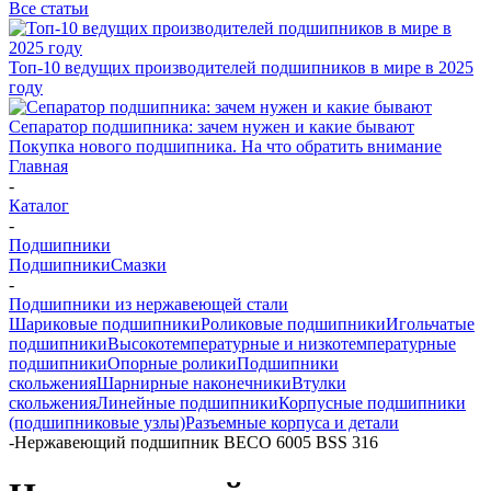
Все статьи
Топ-10 ведущих производителей подшипников в мире в 2025
году
Сепаратор подшипника: зачем нужен и какие бывают
Покупка нового подшипника. На что обратить внимание
Главная
-
Каталог
-
Подшипники
Подшипники
Смазки
-
Подшипники из нержавеющей стали
Шариковые подшипники
Роликовые подшипники
Игольчатые
подшипники
Высокотемпературные и низкотемпературные
подшипники
Опорные ролики
Подшипники
скольжения
Шарнирные наконечники
Втулки
скольжения
Линейные подшипники
Корпусные подшипники
(подшипниковые узлы)
Разъемные корпуса и детали
-
Нержавеющий подшипник BECO 6005 BSS 316