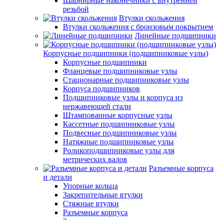
Шарнирные наконечники с внутренней
резьбой
Втулки скольжения
Втулки скольжения с бронзовым покрытием
Линейные подшипники
Корпусные подшипники (подшипниковые узлы)
Корпусные подшипники
Фланцевые подшипниковые узлы
Стационарные подшипниковые узлы
Корпуса подшипников
Подшипниковые узлы и корпуса из
нержавеющей стали
Штампованные корпусные узлы
Кассетные подшипниковые узлы
Подвесные подшипниковые узлы
Натяжные подшипниковые узлы
Роликоподшипниковые узлы для
метрических валов
Разъемные корпуса
и детали
Упорные кольца
Закрепительные втулки
Стяжные втулки
Разъемные корпуса