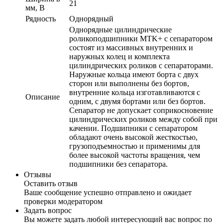
21
мм, B
Рядность
Однорядный
Однорядные цилиндрические
роликоподшипники MTK+ с сепараторoм
состоят из массивных внутренних и
наружных колец и комплекта
цилиндрических роликов с сепараторaми.
Наружные кольца имеют бортa с двух
сторон или выполнены без бортов,
внутренние кольца изготавливаются с
Описание
одним, c двумя бортами или без бортов.
Сепаратор не допускает соприкосновениe
цилиндрических роликов между собой при
качении. Подшипники с сепаратором
обладают очень высокой жесткостью,
грузоподъемностью и применимы для
более высокой частоты вращения, чем
подшипники без сепаратора.
Отзывы
Оставить отзыв
Ваше сообщение успешно отправлено и ожидает
проверки модератором
Задать вопрос
Вы можете задать любой интересующий вас вопрос по