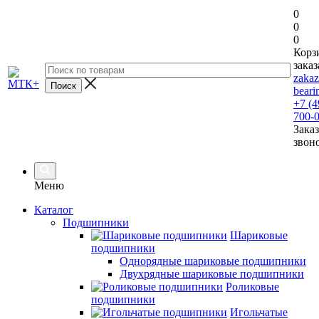
0
0
0
Корз
заказ
zaka
beari
+7 (4
700-
Заказ
звон
Меню
Каталог
Подшипники
Шариковые
подшипники
Однорядные шариковые подшипники
Двухрядные шариковые подшипники
Роликовые
подшипники
Игольчатые