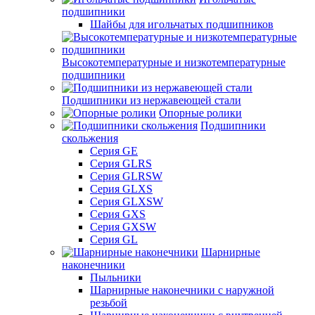
подшипники
Шайбы для игольчатых подшипников
Высокотемпературные и низкотемпературные
подшипники
Подшипники из нержавеющей стали
Опорные ролики
Подшипники
скольжения
Серия GE
Серия GLRS
Серия GLRSW
Серия GLXS
Серия GLXSW
Серия GXS
Серия GXSW
Серия GL
Шарнирные
наконечники
Пыльники
Шарнирные наконечники с наружной
резьбой