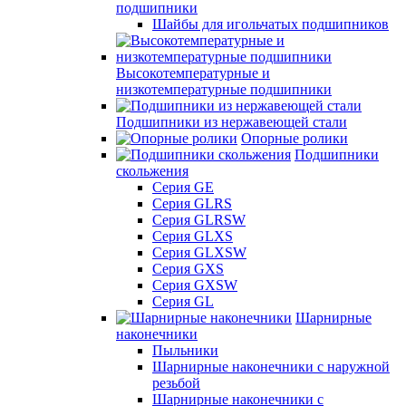
подшипники
Шайбы для игольчатых подшипников
Высокотемпературные и
низкотемпературные подшипники
Подшипники из нержавеющей стали
Опорные ролики
Подшипники
скольжения
Серия GE
Серия GLRS
Серия GLRSW
Серия GLXS
Серия GLXSW
Серия GXS
Серия GXSW
Серия GL
Шарнирные
наконечники
Пыльники
Шарнирные наконечники с наружной
резьбой
Шарнирные наконечники с