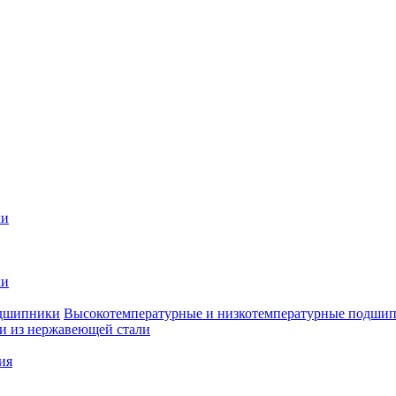
ки
ки
Высокотемпературные и низкотемпературные подши
 из нержавеющей стали
ия