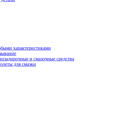
обыми характеристиками
зывание
возадирочные и смазочные средства
олеты для смазки