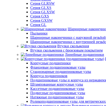
Серия GLRSW
Серия GLXS
Серия GLXSW
Серия GXS
Серия GXSW
Серия GL
Шарнирные наконечни
Пыльники
Шарнирные наконечники с наружной резьбой
Шарнирные наконечники с внутренней резьб
Втулки скольжения
Втулки скольжения с бронзовым покрытием
Линейные подшипники
Корпусные подшипники
Фланцевые подшипниковые узлы
Стационарные подшипниковые узлы
Корпуса подшипников
Подшипниковые узлы и корпуса из нержавею
Штампованные корпусные узлы
Кассетные подшипниковые узлы
Подвесные подшипниковые узлы
Натяжные подшипниковые узлы
Роликоподшипниковые узлы для метрических
Разъемные корпуса и