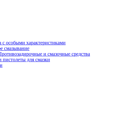
а с особыми характеристиками
е смазывание
Противозадирочные и смазочные средства
 пистолеты для смазки
и