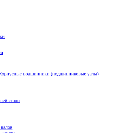
ки
ой
Корпусные подшипники (подшипниковые узлы)
щей стали
 валов
 детали