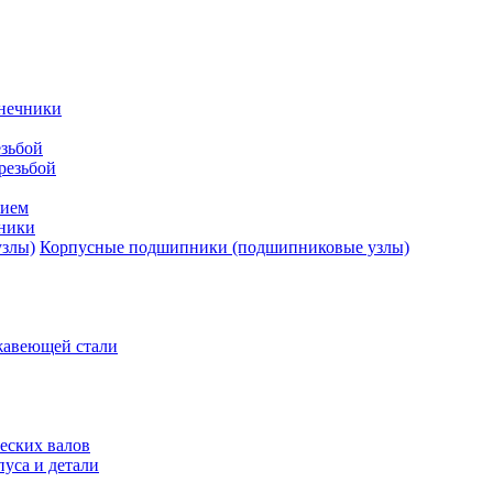
нечники
зьбой
резьбой
тием
ники
Корпусные подшипники (подшипниковые узлы)
жавеющей стали
еских валов
уса и детали