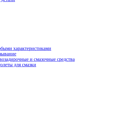
обыми характеристиками
зывание
возадирочные и смазочные средства
олеты для смазки