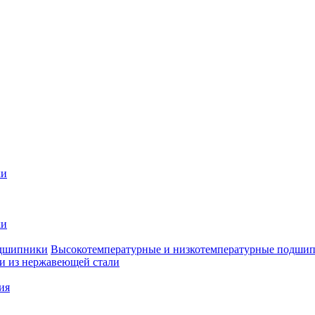
ки
ки
Высокотемпературные и низкотемпературные подши
 из нержавеющей стали
ия