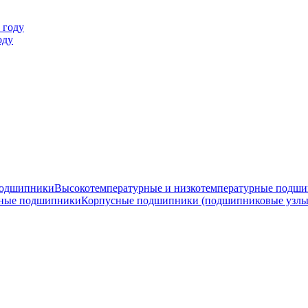
оду
подшипники
Высокотемпературные и низкотемпературные подш
ные подшипники
Корпусные подшипники (подшипниковые узлы