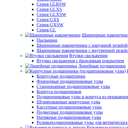
Серия GLRSW
Серия GLXS
Серия GLXSW
Серия GXS
Серия GXSW
Серия GL
Шарнирные наконечни
Пыльники
Шарнирные наконечники с наружной резьбой
Шарнирные наконечники с внутренней резьб
Втулки скольжения
Втулки скольжения с бронзовым покрытием
Линейные подшипники
Корпусные подшипники
Фланцевые подшипниковые узлы
Стационарные подшипниковые узлы
Корпуса подшипников
Подшипниковые узлы и корпуса из нержавею
Штампованные корпусные узлы
Кассетные подшипниковые узлы
Подвесные подшипниковые узлы
Натяжные подшипниковые узлы
Роликоподшипниковые узлы для метрических
Разъемные корпуса и