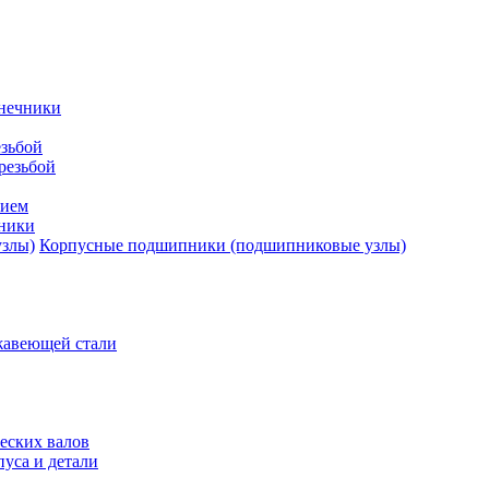
нечники
зьбой
резьбой
тием
ники
Корпусные подшипники (подшипниковые узлы)
жавеющей стали
еских валов
уса и детали