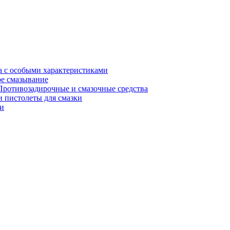
а с особыми характеристиками
е смазывание
Противозадирочные и смазочные средства
 пистолеты для смазки
и