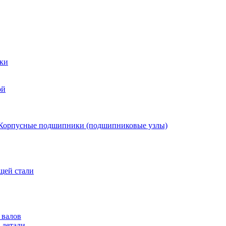
ки
ой
Корпусные подшипники (подшипниковые узлы)
щей стали
 валов
 детали