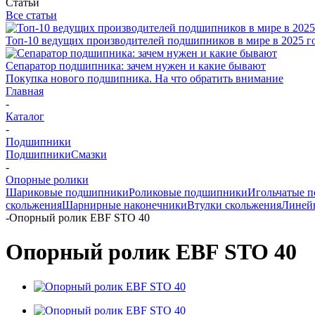
Статьи
Все статьи
Топ-10 ведущих производителей подшипников в мире в 2025 г
Сепаратор подшипника: зачем нужен и какие бывают
Покупка нового подшипника. На что обратить внимание
Главная
-
Каталог
-
Подшипники
Подшипники
Смазки
-
Опорные ролики
Шариковые подшипники
Роликовые подшипники
Игольчатые 
скольжения
Шарнирные наконечники
Втулки скольжения
Линей
-
Опорный ролик EBF STO 40
Опорный ролик EBF STO 40